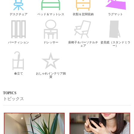
デスクチェア
ベッド＆マットレス
衣類＆玄関収納
ラグマット
パーティション
ドレッサー
座椅子＆パーソナルチ
姿見鏡（スタンドミラ
ェア
ー）
傘立て
おしゃれインテリア雑
貨
トピックス