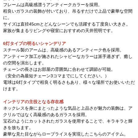
フレームは高級感漂うアンティークカラーを採用。
程良いガラスの装飾が付いており、吊るすだけで上品で豪華な空間
に。
サイズは直径45cmとどんなシーンでも活躍する丁度良い大きさ。
家族が集まるリビングや寝室におすすめの天井照明です。
6灯タイプの明るいシャンデリア
スチール製のアームは、高級感のあるアンティーク色を採用。
アンティーク加工が施されたシャビーなカラーは派手過ぎず、癒し
の空間を演出します。
チェーンの長さはお部屋の雰囲気に合わせて調節が可能。
（安全の為最短チェーン3コマまでにしてください。）
電球は6灯タイプで程良く明るさもあり、様々な場所でお使いいただ
けます。
インテリアの主役となる存在感
ネックレスを身にまとったような気品と上品さが魅力の装飾は、ア
クリルではなく高級感のあるガラスを採用。
宝石のようにカットされたガラスを使用することで、キラキラと輝
きを放ちます。
豪華な見た目ながらロープライスを実現したこちらのアイテム。