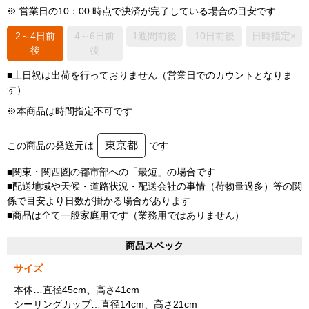
※ 営業日の10：00 時点で決済が完了している場合の目安です
2～4日前
4～6日前
1週間前後
10日前後
日時指定×
後
後
■土日祝は出荷を行っておりません（営業日でのカウントとなりま
す）
※本商品は時間指定不可です
東京都
この商品の発送元は
です
■関東・関西圏の都市部への「最短」の場合です
■配送地域や天候・道路状況・配送会社の事情（荷物量過多）等の関
係で目安より日数が掛かる場合があります
■商品は全て一般家庭用です（業務用ではありません）
商品スペック
サイズ
本体…直径45cm、高さ41cm
シーリングカップ…直径14cm、高さ21cm