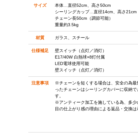
サイズ
本体…直径52cm、高さ50cm
シーリングカップ…直径14cm、高さ21cm
チェーン長50cm（調節可能）
重量約3.5kg
材質
ガラス、スチール
仕様補足
壁スイッチ（点灯／消灯）
E17/40W 白熱球×8灯付属
LED電球使用可能
壁スイッチ（点灯／消灯）
注意事項
※チェーンを短くする場合は、安全の為最
ったチェーンはシーリングカバーに収納で
す。
※アンティーク加工を施している為、多少
目の仕上がり感の理由による返品・交換は