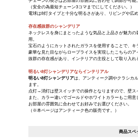
チェーンの長さはお部屋の雰囲気に合わせて調節が可能
（安全の為最短チェーン3コマまでにしてください。）
電球は8灯タイプと十分な明るさがあり、リビングや広
存在感抜群のシャンデリア
ネックレスを身にまとったような気品と上品さが魅力の
用。
宝石のようにカットされたガラスを使用することで、キ
豪華な見た目ながらロープライスを実現したこちらのア
抜群の存在感があり、インテリアの主役として取り入れ
明るい8灯シャンデリアならインテリアル
明るい8灯シャンデリア
は、アンティーク調やクラシカ
ます。
点灯→消灯は壁スイッチでの操作となりますので、壁ス
また、カラー違いでゴールドやホワイトカラーもご用意
お部屋の雰囲気に合わせてお好みでお選びください。
（※本ページはアンティーク色の販売です。）
商品スペ