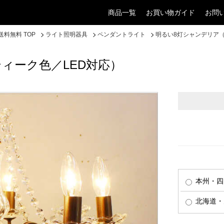
商品一覧
お買い物ガイド
お問
料無料 TOP
ライト照明器具
ペンダントライト
明るい8灯シャンデリア（
ィーク色／LED対応）
本州・四
北海道・