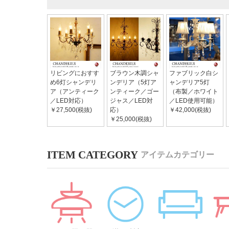
リビングにおすす
ブラウン木調シャ
ファブリック白シ
め6灯シャンデリ
ンデリア（5灯ア
ャンデリア5灯
ア（アンティーク
ンティーク／ゴー
（布製／ホワイト
／LED対応）
ジャス／LED対
／LED使用可能）
￥27,500(税抜)
応）
￥42,000(税抜)
￥25,000(税抜)
アイテムカテゴリー