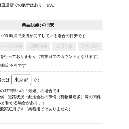
は直営店での展示はありません
商品お届けの目安
0：00 時点で決済が完了している場合の目安です
4～6日前後
1週間前後
10日前後
日時指定×
荷を行っておりません（営業日でのカウントとなります）
間指定不可です
東京都
送元は
です
圏の都市部への「最短」の場合です
天候・道路状況・配送会社の事情（荷物量過多）等の関係
数が掛かる場合があります
一般家庭用です（業務用ではありません）