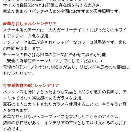
サイズは直径52cmとお部屋に存在感を与える大きさ。
家族が集まるリビングや広めの空間におすすめの天井照明です。
豪華なおしゃれシャンデリア
スチール製のアームは、大人ガーリーテイストにぴったりのホワイ
トアンティーク色を採用。
アンティーク加工が施されたシャビーなカラーは派手過ぎず、癒し
の空間を演出します。
チェーンの長さはお部屋の雰囲気に合わせて調節が可能。
（安全の為最短チェーン3コマまでにしてください。）
電球は8灯タイプと十分な明るさがあり、リビングや広めのお部屋に
もぴったりです。
存在感抜群の8灯シャンデリア
ネックレスを身にまとったような気品と上品さが魅力の装飾は、ア
クリルではなく高級感のあるガラスを採用。
宝石のようにカットされたガラスを使用することで、キラキラと輝
きを放ちます。
豪華な見た目ながらロープライスを実現したこちらのアイテム。
抜群の存在感があり、インテリアの主役として取り入れるのもおす
すめです。