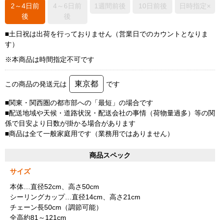
2～4日前
4～6日前
1週間前後
10日前後
日時指定×
後
後
■土日祝は出荷を行っておりません（営業日でのカウントとなりま
す）
※本商品は時間指定不可です
東京都
この商品の発送元は
です
■関東・関西圏の都市部への「最短」の場合です
■配送地域や天候・道路状況・配送会社の事情（荷物量過多）等の関
係で目安より日数が掛かる場合があります
■商品は全て一般家庭用です（業務用ではありません）
商品スペック
サイズ
本体…直径52cm、高さ50cm
シーリングカップ…直径14cm、高さ21cm
チェーン長50cm（調節可能）
全高約81～121cm