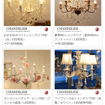
おすすめホワイトシャンデリア6灯
豪華9灯シャンデリア（直径49cm／
（白／LED対応）
アンティーク／LED対応）
￥27,500(税抜)
￥45,000(税抜)
ローズシャンデリア・ピンク6灯（プ
ファブリック白シャンデリア5灯（布
リンセス姫系／LED対応）
製／ホワイト／LED使用可能）