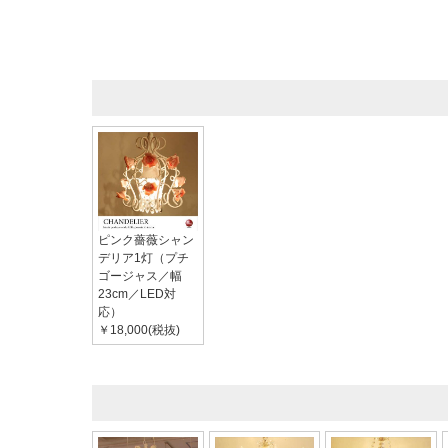
ピンク薔薇シャン
デリア1灯（プチ
ゴージャス／幅
23cm／LED対
応）
￥18,000(税抜)