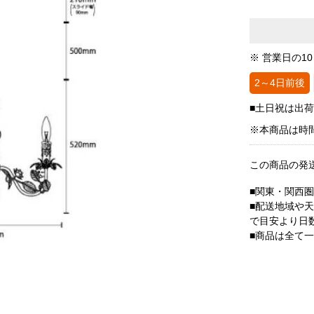
※ 営業日の1
2～4日前後
■土日祝は出
※本商品は時
この商品の発
■関東・関西
■配送地域や
で目安より日
■商品は全て