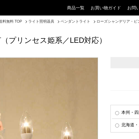
商品一覧
お買い物ガイド
お問
料無料 TOP
ライト照明器具
ペンダントライト
ローズシャンデリア・ピ
（プリンセス姫系／LED対応）
本州・四
北海道・