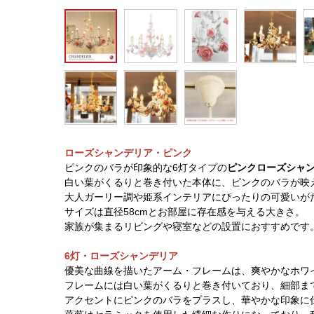
ローズシャンデリア・ピンク
ピンクのバラが印象的な6灯タイプの
ピンクローズシャ
白い葉がくるりと巻き付いた本体に、ピンクのバラが映
大人ガーリー調や姫系インテリアにぴったりの可愛いが
サイズは直径58cmとお部屋に存在感を与える大きさ。
家族が集まるリビングや寝室などの設置におすすめです
6灯・ローズシャンデリア
優美な曲線を描いたアーム・フレームは、爽やかなホワ
フレームには白い葉がくるりと巻き付いており、細部ま
アクセントにピンクのバラをプラスし、華やかな印象に