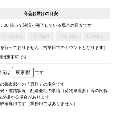
商品お届けの目安
0：00 時点で決済が完了している場合の目安です
4～6日前後
1週間前後
10日前後
日時指定×
荷を行っておりません（営業日でのカウントとなります）
間指定不可です
東京都
送元は
です
圏の都市部への「最短」の場合です
天候・道路状況・配送会社の事情（荷物量過多）等の関係
数が掛かる場合があります
一般家庭用です（業務用ではありません）