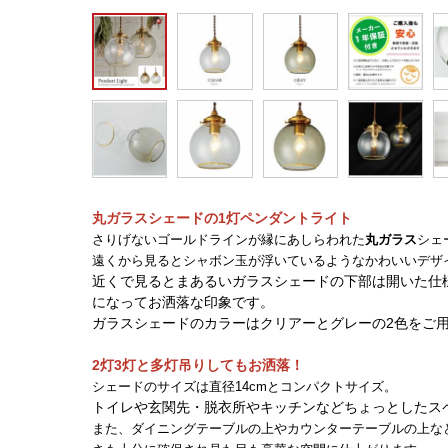
丸ガラスシェードの1灯ペンダントライト
さりげないゴールドラインが縁にあしらわれた
丸ガラス
シェ
遠くから見るとシャボン玉が浮いているようなかわいいデザ
近くで見るとまあるいガラスシェードの下部は開いた仕
になってお洒落な印象です。
ガラスシェードのカラーはクリアーとグレーの2色をご
2灯3灯と多灯吊りしてもお洒落！
シェードのサイズは直径14cmとコンパクトサイズ。
トイレや玄関先・脱衣所やキッチンなどちょっとしたス
また、ダイニングテーブルの上やカウンターテーブルの上な