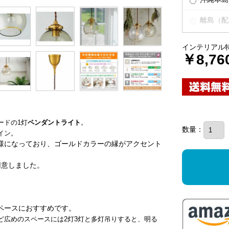
離島（配
インテリアル
￥8,76
ードの1灯
ペンダントライト
。
数量：
イン。
様になっており、ゴールドカラーの縁がアクセント
用意しました。
ペースにおすすめです。
ど広めのスペースには2灯3灯と多灯吊りすると、明る