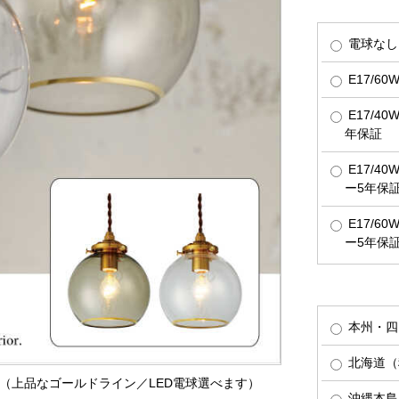
電球なし
E17/6
E17/4
年保証
E17/4
ー5年保
E17/6
ー5年保
本州・四
北海道（税
イト（上品なゴールドライン／LED電球選べます）
沖縄本島（