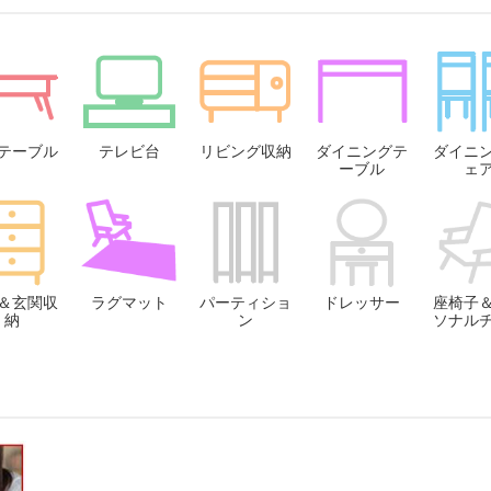
テーブル
テレビ台
リビング収納
ダイニングテ
ダイニ
ーブル
ェ
＆玄関収
ラグマット
パーティショ
ドレッサー
座椅子
納
ン
ソナル