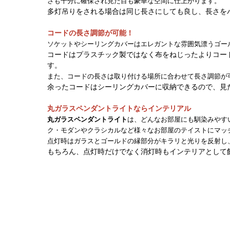
さも十分に確保され見た目も豪華な空間に仕上がります。
多灯吊りをされる場合は同じ長さにしても良し、長さを
コードの長さ調節が可能！
ソケットやシーリングカバーはエレガントな雰囲気漂うゴー
コードはプラスチック製ではなく布をねじったよりコー
す。
また、コードの長さは取り付ける場所に合わせて長さ調節が
余ったコードはシーリングカバーに収納できるので、見
丸ガラスペンダントライトならインテリアル
丸ガラスペンダントライト
は、どんなお部屋にも馴染みやす
ク・モダンやクラシカルなど様々なお部屋のテイストにマッ
点灯時はガラスとゴールドの縁部分がキラリと光りを反射し
もちろん、点灯時だけでなく消灯時もインテリアとして