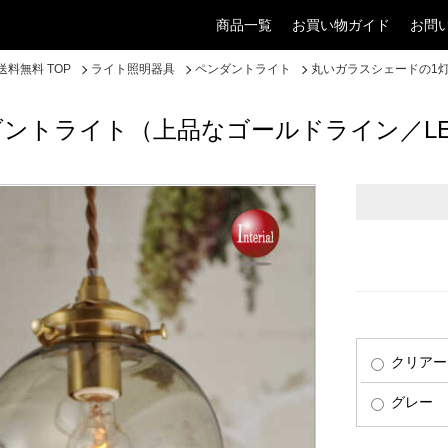
商品一覧
お買い物ガイド
お問
料無料 TOP
ライト照明器具
ペンダントライト
丸いガラスシェードの1
ダントライト（上品なゴールドライン／L
クリアー
グレー