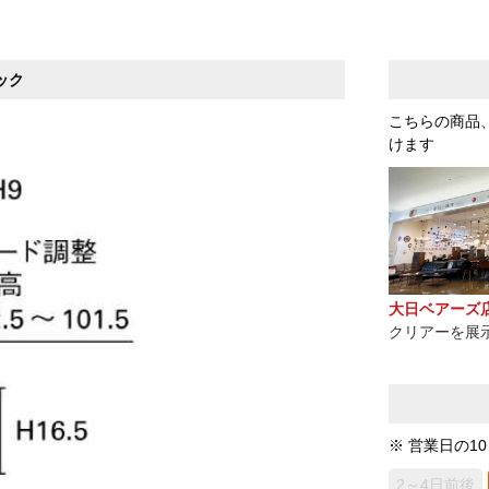
ック
こちらの商品
けます
大日ベアーズ
クリアーを展
※ 営業日の1
2～4日前後