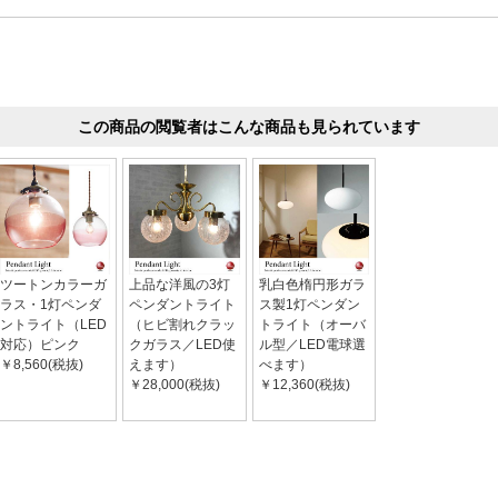
この商品の閲覧者はこんな商品も見られています
ツートンカラーガ
上品な洋風の3灯
乳白色楕円形ガラ
ラス・1灯ペンダ
ペンダントライト
ス製1灯ペンダン
ントライト（LED
（ヒビ割れクラッ
トライト（オーバ
対応）ピンク
クガラス／LED使
ル型／LED電球選
￥8,560(税抜)
えます）
べます）
￥28,000(税抜)
￥12,360(税抜)