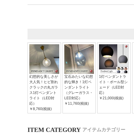
幻想的な美しさが
宝石みたいな幻想
1灯ペンダントラ
大人気！ヒビ割れ
的な輝き！1灯ペ
イト・ボール型シ
クラックの丸ガラ
ンダントライト
ェード（LED対
ス1灯ペンダント
（グレーガラス・
応）
ライト（LED対
LED対応）
￥21,000(税抜)
応）
￥11,760(税抜)
￥8,760(税抜)
アイテムカテゴリー