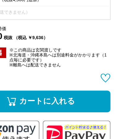
送できません）
特価
0
税抜 （税込 ￥9,636）
※この商品は玄関渡しです
※北海道・沖縄本島へは別途料金がかかります（1
点毎に必要です）
※離島へは配送できません
カートに入れる