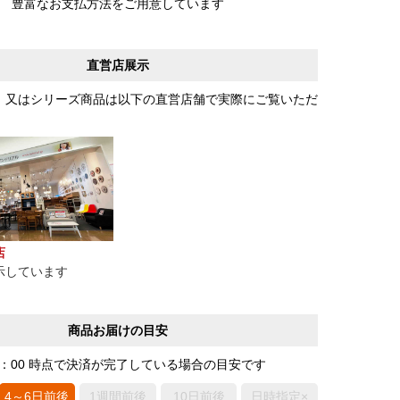
豊富なお支払方法をご用意しています
直営店展示
、又はシリーズ商品は以下の直営店舗で実際にご覧いただ
店
示しています
商品お届けの目安
0：00 時点で決済が完了している場合の目安です
4～6日前後
1週間前後
10日前後
日時指定×