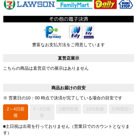
豊富なお支払方法をご用意しています
直営店展示
こちらの商品は直営店での展示はありません
商品お届けの目安
※ 営業日の10：00 時点で決済が完了している場合の目安です
2～4日前
4～6日前
1週間前後
10日前後
日時指定×
後
後
■土日祝は出荷を行っておりません（営業日でのカウントとなりま
す）