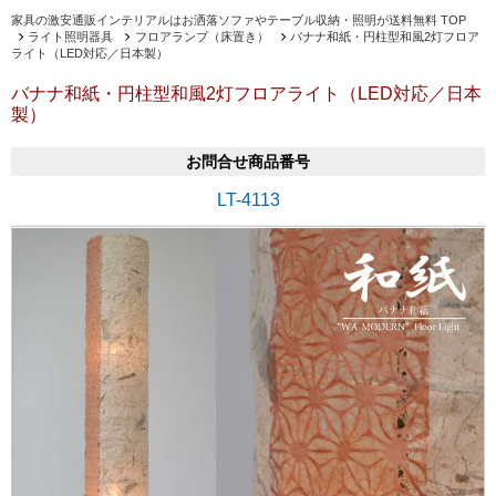
家具の激安通販インテリアルはお洒落ソファやテーブル収納・照明が送料無料 TOP
ライト照明器具
フロアランプ（床置き）
バナナ和紙・円柱型和風2灯フロア
ライト（LED対応／日本製）
バナナ和紙・円柱型和風2灯フロアライト（LED対応／日本
製）
お問合せ商品番号
LT-4113