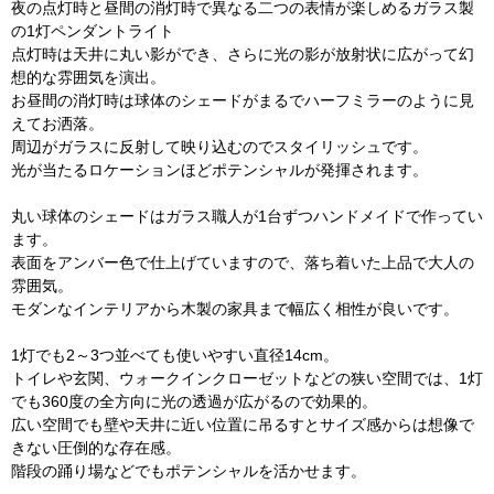
夜の点灯時と昼間の消灯時で異なる二つの表情が楽しめるガラス製
の1灯ペンダントライト
点灯時は天井に丸い影ができ、さらに光の影が放射状に広がって幻
想的な雰囲気を演出。
お昼間の消灯時は球体のシェードがまるでハーフミラーのように見
えてお洒落。
周辺がガラスに反射して映り込むのでスタイリッシュです。
光が当たるロケーションほどポテンシャルが発揮されます。
丸い球体のシェードはガラス職人が1台ずつハンドメイドで作ってい
ます。
表面をアンバー色で仕上げていますので、落ち着いた上品で大人の
雰囲気。
モダンなインテリアから木製の家具まで幅広く相性が良いです。
1灯でも2～3つ並べても使いやすい直径14cm。
トイレや玄関、ウォークインクローゼットなどの狭い空間では、1灯
でも360度の全方向に光の透過が広がるので効果的。
広い空間でも壁や天井に近い位置に吊るすとサイズ感からは想像で
きない圧倒的な存在感。
階段の踊り場などでもポテンシャルを活かせます。