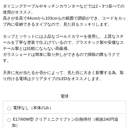
ダイニングテーブルやキッチンカウンターなどでは2～3つ並べての
使用がオススメ。
高さが全高で44cmから103cmもの範囲で調節ができ、コードをカッ
プ内に収納できるタイプなので、見た目もスッキリします。
カップとソケットには上品なゴールドカラーを使用し、上質なスチ
ールを丁寧な塗装で仕上げているので、プラスチック製や安価なス
チール製とは比較にならない高級感。
ガラスシェードは簡単に取り外しができるので掃除の際もラクで
す。
天井に光が当たるか否かによって、見た目に大きく影響する為、取
り付ける電球はクリアタイプのLEDをオススメします。
電球
電球なし（本体のみ）
E17/60W型 クリアミニクリプトン白熱球付（税抜240円追
加）