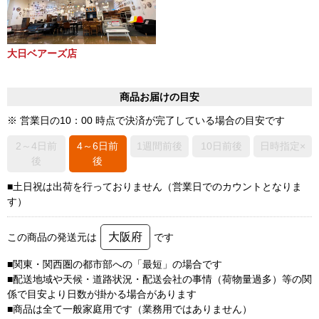
大日ベアーズ店
商品お届けの目安
※ 営業日の10：00 時点で決済が完了している場合の目安です
2～4日前
4～6日前
1週間前後
10日前後
日時指定×
後
後
■土日祝は出荷を行っておりません（営業日でのカウントとなりま
す）
大阪府
この商品の発送元は
です
■関東・関西圏の都市部への「最短」の場合です
■配送地域や天候・道路状況・配送会社の事情（荷物量過多）等の関
係で目安より日数が掛かる場合があります
■商品は全て一般家庭用です（業務用ではありません）