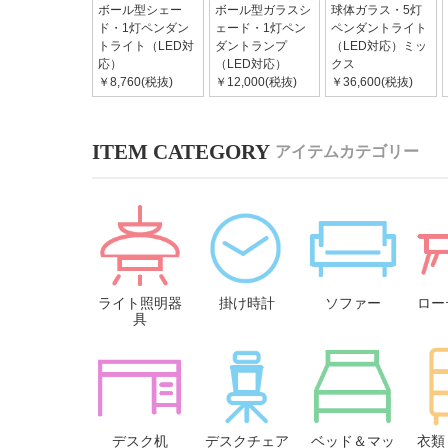
ボール型シェー
ボール型ガラスシ
球体ガラス・5灯
ド・1灯ペンダン
ェード・1灯ペン
ペンダントライト
トライト（LED対
ダントランプ
（LED対応）ミッ
応）
（LED対応）
クス
￥8,760(税抜)
￥12,000(税抜)
￥36,600(税抜)
アイテムカテゴリー
ライト照明器
掛け時計
ソファー
ロー
具
デスク机
デスクチェア
ベッド＆マッ
衣類