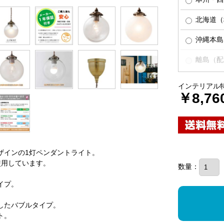
北海道（税
沖縄本島（
離島（配
インテリアル
￥8,76
ザインの1灯ペンダントライト。
使用しています。
数量：
イプ。
したバブルタイプ。
ト。