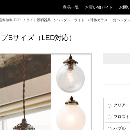
商品一覧
お買い物ガイド
お問
料無料 TOP
ライト照明器具
ペンダントライト
球体ガラス・1灯ペンダン
プSサイズ（LED対応）
クリアー
フロスト
バブル