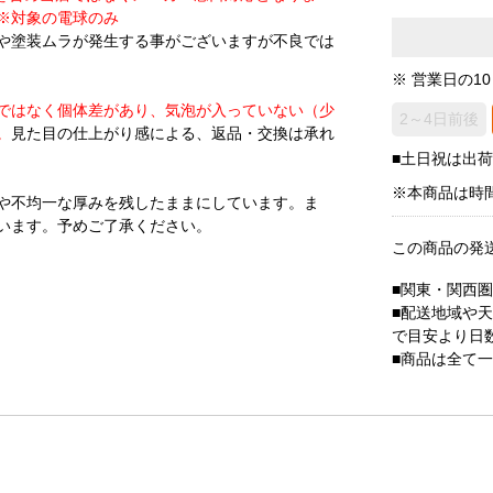
※対象の電球のみ
や塗装ムラが発生する事がございますが不良では
※ 営業日の1
ではなく個体差があり、気泡が入っていない（少
2～4日前後
。
見た目の仕上がり感による、返品・交換は承れ
■土日祝は出
※本商品は時
や不均一な厚みを残したままにしています。ま
います。予めご了承ください。
この商品の発
■関東・関西
■配送地域や
で目安より日
■商品は全て