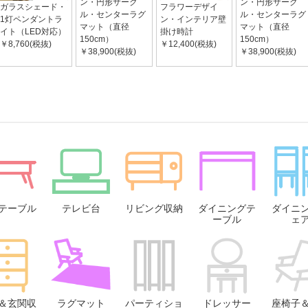
ン・円形サーク
ン・円形サーク
ガラスシェード・
フラワーデザイ
ル・センターラグ
ル・センターラグ
1灯ペンダントラ
ン・インテリア壁
マット（直径
マット（直径
イト（LED対応）
掛け時計
150cm）
150cm）
￥8,760(税抜)
￥12,400(税抜)
￥38,900(税抜)
￥38,900(税抜)
テーブル
テレビ台
リビング収納
ダイニングテ
ダイニ
ーブル
ェ
＆玄関収
ラグマット
パーティショ
ドレッサー
座椅子