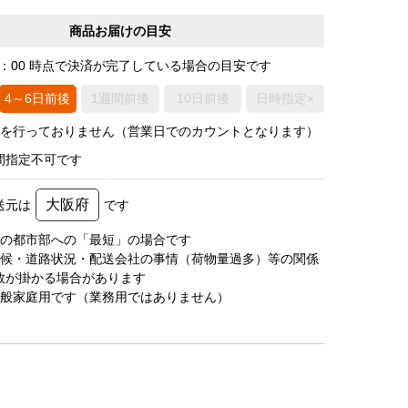
商品お届けの目安
0：00 時点で決済が完了している場合の目安です
4～6日前後
1週間前後
10日前後
日時指定×
荷を行っておりません（営業日でのカウントとなります）
間指定不可です
大阪府
送元は
です
圏の都市部への「最短」の場合です
天候・道路状況・配送会社の事情（荷物量過多）等の関係
数が掛かる場合があります
一般家庭用です（業務用ではありません）