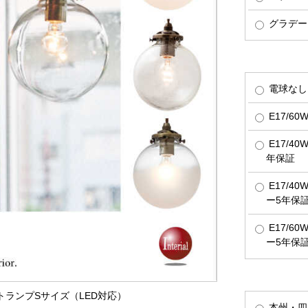
グラデー
電球なし
E17/6
E17/4
年保証
E17/4
ー5年保
E17/6
ー5年保
ントランプSサイズ（LED対応）
本州・四