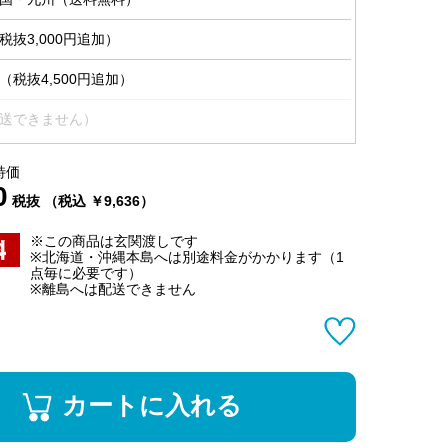
抜3,000円追加）
税抜4,500円追加）
送できません）
特価
0
税抜 （税込 ￥9,636）
※この商品は玄関渡しです
※北海道・沖縄本島へは別途料金がかかります（1
点毎に必要です）
※離島へは配送できません
カートに入れる