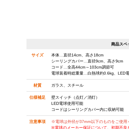
商品スペ
サイズ
本体…直径14cm、高さ18cm
シーリングカバー…直径9cm、高さ9cm
コード…全高44cm～103cm調節可
電球装着時総重量…白熱球約0.6kg、LED電球
材質
ガラス、スチール
仕様補足
壁スイッチ（点灯／消灯）
LED電球使用可能
コードはシーリングカバー内に収納可能
注意事項
※電球は外径が37mm以下のものをご使用
※電球のメーカー保証について、初期不良