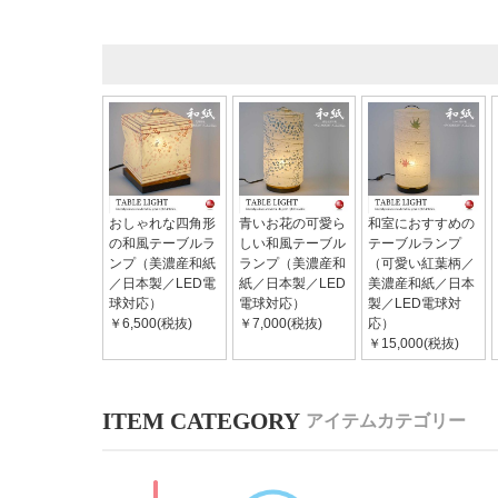
おしゃれな四角形
青いお花の可愛ら
和室におすすめの
の和風テーブルラ
しい和風テーブル
テーブルランプ
ンプ（美濃産和紙
ランプ（美濃産和
（可愛い紅葉柄／
／日本製／LED電
紙／日本製／LED
美濃産和紙／日本
球対応）
電球対応）
製／LED電球対
￥6,500(税抜)
￥7,000(税抜)
応）
￥15,000(税抜)
アイテムカテゴリー