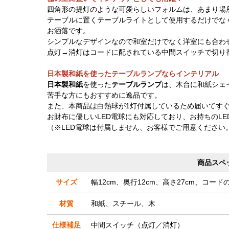
四角形の提灯のような可愛らしいフォルムは、あまり場
テーブルに置くテーブルライトとして使用するだけでな
お洒落です。
シンプルなデザインなので和室だけでなく洋室にも合わ
点灯→消灯はコードに配されている中間スイッチで切り
日本製和紙を使ったテーブルランプならインテリアル
日本製和紙
を使った
テーブルランプ
は、木台に和紙シェ
苦手な方にもおすすめに逸品です。
また、本商品は白熱球が1灯付属しているため届いてす
お財布に優しいLED電球にも対応しており、お持ちのL
（※LED電球は付属しません、お客様でご用意ください
商品スペ
サイズ
幅12cm、奥行12cm、高さ27cm、コードの
材質
和紙、スチール、木
仕様補足
中間スイッチ（点灯／消灯）