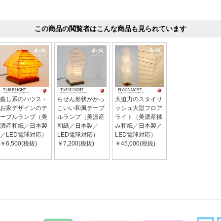
この商品の閲覧者はこんな商品も見られています
癒し系のハウス・
らせん形状がかっ
大迫力のスタイリ
お家デザインのテ
こいい和風テーブ
ッシュ大型フロア
ーブルランプ（美
ルランプ（美濃産
ライト（美濃産揉
濃産和紙／日本製
和紙／日本製／
み和紙／日本製／
／LED電球対応）
LED電球対応）
LED電球対応）
￥6,500(税抜)
￥7,200(税抜)
￥45,000(税抜)