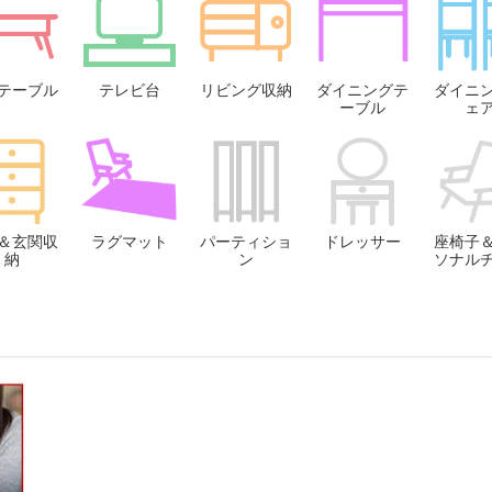
テーブル
テレビ台
リビング収納
ダイニングテ
ダイニ
ーブル
ェ
＆玄関収
ラグマット
パーティショ
ドレッサー
座椅子
納
ン
ソナル