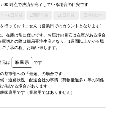
0：00 時点で決済が完了している場合の目安です
4～6日前後
1週間前後
10日前後
日時指定×
荷を行っておりません（営業日でのカウントとなります）
上、在庫は常に僅少です。お届けの目安は在庫がある場合
在庫切れの際は簡易受注生産となり、1週間以上かかる場
。ご了承の程、お願い致します。
岐阜県
送元は
です
圏の都市部への「最短」の場合です
天候・道路状況・配送会社の事情（荷物量過多）等の関係
数が掛かる場合があります
一般家庭用です（業務用ではありません）