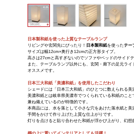
日本製和紙を使った上質なテーブルランプ
リビングや玄関先にぴったり！
日本製和紙
を使った
テー
サイズは幅12cm×奥行き12cmの正方形タイプ。
高さは27cmと高すぎないのでソファやベッドのサイド
また、テーブルランプ以外にも、玄関・廊下の足元ライ
オススメです。
日本三大和紙「美濃和紙」を使用したこだわり
シェードには「日本三大和紙」のひとつに数えられる美
美濃和紙とは岐阜県美濃市でつくられている和紙のこと
兼ね備えているのが特徴的です。
本商品には、水を落として小さな穴をあけた落水紙と美
手間をかけて作り上げた上質な仕上がりです。
灯りを点けると貼り合わせた和紙が浮かび上がり、幻想
棚の上に置いてインテリアとしても活躍！