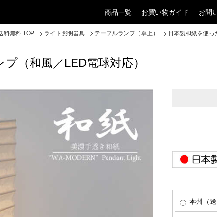
商品一覧
お買い物ガイド
お問
料無料 TOP
ライト照明器具
テーブルランプ（卓上）
日本製和紙を使っ
プ（和風／LED電球対応）
本州（送