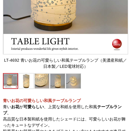
LT-4692 青いお花の可愛らしい和風テーブルランプ（美濃産和紙／
日本製／LED電球対応）
青いお花の可愛らしい和風テーブルランプ
青い
お花
が
可愛らしい
、上質な和紙を使用した和風
テーブルラン
プ
。
高品質な日本製和紙を使用したシェードには、可愛らしいお花が舞
ったキュートなデザイン。