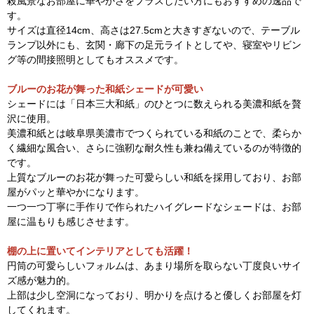
殺風景なお部屋に華やかさをプラスしたい方にもおすすめの逸品で
す。
サイズは直径14cm、高さは27.5cmと大きすぎないので、テーブル
ランプ以外にも、玄関・廊下の足元ライトとしてや、寝室やリビン
グ等の間接照明としてもオススメです。
ブルーのお花が舞った和紙シェードが可愛い
シェードには「日本三大和紙」のひとつに数えられる美濃和紙を贅
沢に使用。
美濃和紙とは岐阜県美濃市でつくられている和紙のことで、柔らか
く繊細な風合い、さらに強靭な耐久性も兼ね備えているのが特徴的
です。
上質なブルーのお花が舞った可愛らしい和紙を採用しており、お部
屋がパッと華やかになります。
一つ一つ丁寧に手作りで作られたハイグレードなシェードは、お部
屋に温もりも感じさせます。
棚の上に置いてインテリアとしても活躍！
円筒の可愛らしいフォルムは、あまり場所を取らない丁度良いサイ
ズ感が魅力的。
上部は少し空洞になっており、明かりを点けると優しくお部屋を灯
してくれます。