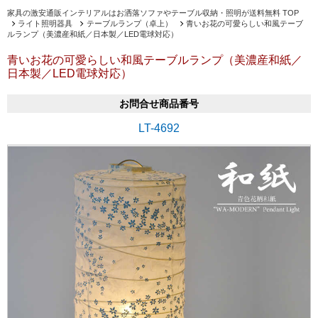
家具の激安通販インテリアルはお洒落ソファやテーブル収納・照明が送料無料 TOP
ライト照明器具
テーブルランプ（卓上）
青いお花の可愛らしい和風テーブ
ルランプ（美濃産和紙／日本製／LED電球対応）
青いお花の可愛らしい和風テーブルランプ（美濃産和紙／
日本製／LED電球対応）
お問合せ商品番号
LT-4692