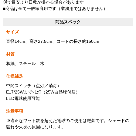
係で目安より日数が掛かる場合があります
■商品は全て一般家庭用です（業務用ではありません）
商品スペック
サイズ
直径14cm、高さ27.5cm、コードの長さ約150cm
材質
和紙、スチール、木
仕様補足
中間スイッチ（点灯／消灯）
E17/25Wまで×1灯（25W白熱球付属）
LED電球使用可能
注意事項
※適正なワット数を超えた電球のご使用は厳禁です。シェードの
破れや火災の原因になります。