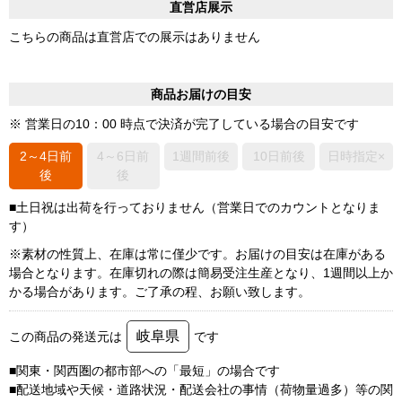
直営店展示
こちらの商品は直営店での展示はありません
商品お届けの目安
※ 営業日の10：00 時点で決済が完了している場合の目安です
2～4日前
4～6日前
1週間前後
10日前後
日時指定×
後
後
■土日祝は出荷を行っておりません（営業日でのカウントとなりま
す）
※素材の性質上、在庫は常に僅少です。お届けの目安は在庫がある
場合となります。在庫切れの際は簡易受注生産となり、1週間以上か
かる場合があります。ご了承の程、お願い致します。
岐阜県
この商品の発送元は
です
■関東・関西圏の都市部への「最短」の場合です
■配送地域や天候・道路状況・配送会社の事情（荷物量過多）等の関