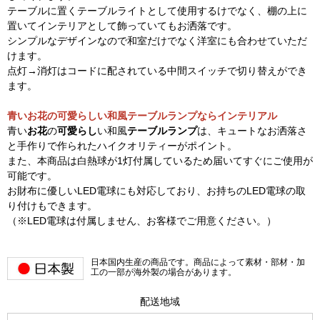
テーブルに置くテーブルライトとして使用するけでなく、棚の上に
置いてインテリアとして飾っていてもお洒落です。
シンプルなデザインなので和室だけでなく洋室にも合わせていただ
けます。
点灯→消灯はコードに配されている中間スイッチで切り替えができ
ます。
青いお花の可愛らしい和風テーブルランプならインテリアル
青い
お花
の
可愛らし
い和風
テーブルランプ
は、キュートなお洒落さ
と手作りで作られたハイクオリティーがポイント。
また、本商品は白熱球が1灯付属しているため届いてすぐにご使用が
可能です。
お財布に優しいLED電球にも対応しており、お持ちのLED電球の取
り付けもできます。
（※LED電球は付属しません、お客様でご用意ください。）
日本国内生産の商品です。商品によって素材・部材・加
工の一部が海外製の場合があります。
配送地域