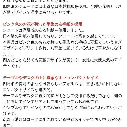
と様々な場所に置いていただけます。
四角形のシェードには上質な日本製和紙を使用。可愛い花柄とうさ
ぎ柄デザインで洋室にもぴったりです。
ピンク色のお花が舞った手染め友禅紙を採用
シェードは高級感のある和紙を使用しました。
日本製の和紙を使用しており、グレードの高さを感じられます。
本商品はピンク色のお花が舞った手染め友禅紙に可愛らしいうさぎ
デザインがプリントされ、お部屋に置いているだけで華やかになり
ます。
四方どこから見ても花柄デザインが美しく、女性に大変人気のアイ
テムです。
テーブルやデスクの上に置きやすいコンパクトサイズ
四角形の提灯のような可愛らしいフォルムは、置き場所に困らない
コンパクトサイズが魅力的。
テーブルやデスクに置く間接照明として使用するだけでなく、棚の
上に置いてインテリアとして飾っていてもお洒落です。
シンプルなデザインなので和室だけでなく洋室にも合わせていただ
けます。
点灯→消灯はコードに配されている中間スイッチで切り替えができ
ます。