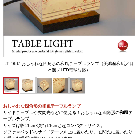
LT-4687 おしゃれな四角形の和風テーブルランプ（美濃産和紙／日
本製／LED電球対応）
おしゃれな四角形の和風テーブルランプ
サイドテーブルや玄関先などに使える！おしゃれな
四角形
の
和風テ
ーブルランプ
。
サイズは幅11cm×奥行11cmと超コンパクトサイズ。
ソファやベッドのサイドテーブル上に置いたり、玄関先に置いたり