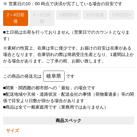
※ 営業日の10：00 時点で決済が完了している場合の目安です
2～4日前
4～6日前
1週間前後
10日前後
日時指定×
後
後
■土日祝は出荷を行っておりません（営業日でのカウントとなりま
す）
※素材の性質上、在庫は常に僅少です。お届けの目安は在庫がある
場合となります。在庫切れの際は簡易受注生産となり、1週間以上か
かる場合があります。ご了承の程、お願い致します。
岐阜県
この商品の発送元は
です
■関東・関西圏の都市部への「最短」の場合です
■配送地域や天候・道路状況・配送会社の事情（荷物量過多）等の関
係で目安より日数が掛かる場合があります
■商品は全て一般家庭用です（業務用ではありません）
商品スペック
サイズ