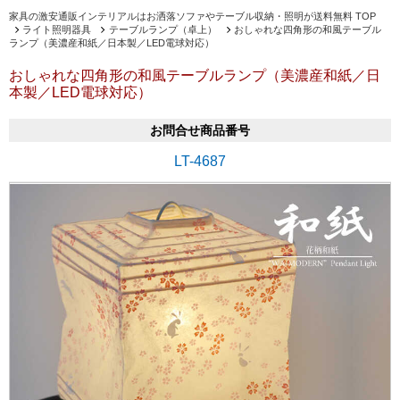
家具の激安通販インテリアルはお洒落ソファやテーブル収納・照明が送料無料 TOP
ライト照明器具
テーブルランプ（卓上）
おしゃれな四角形の和風テーブル
ランプ（美濃産和紙／日本製／LED電球対応）
おしゃれな四角形の和風テーブルランプ（美濃産和紙／日
本製／LED電球対応）
お問合せ商品番号
LT-4687