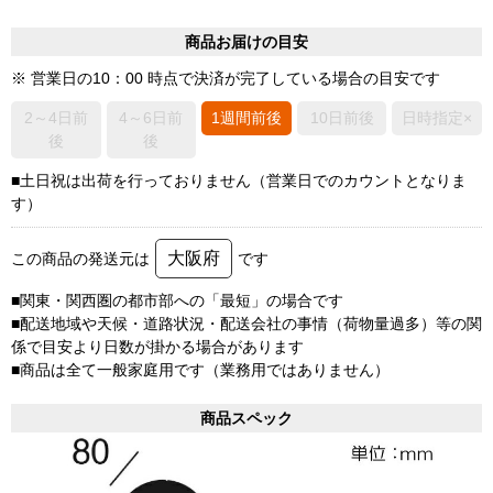
商品お届けの目安
※ 営業日の10：00 時点で決済が完了している場合の目安です
2～4日前
4～6日前
1週間前後
10日前後
日時指定×
後
後
■土日祝は出荷を行っておりません（営業日でのカウントとなりま
す）
大阪府
この商品の発送元は
です
■関東・関西圏の都市部への「最短」の場合です
■配送地域や天候・道路状況・配送会社の事情（荷物量過多）等の関
係で目安より日数が掛かる場合があります
■商品は全て一般家庭用です（業務用ではありません）
商品スペック