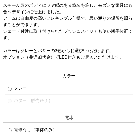
スチール製のボディにツヤ感のある塗装を施し、モダンな家具にも
合うデザインに仕上げました。
アームは自由度の高いフレキシブル仕様で、思い通りの場所を照ら
すことができます。
シェード付近に取り付けられたプッシュスイッチも使い勝手抜群で
す。
カラーはグレーとバターの2色からお選びいただけます。
オプション（要追加代金）でLED付きもご購入いただけます。
カラー
グレー
バター（販売終了）
電球
電球なし（本体のみ）