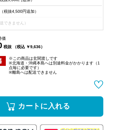
税抜4,500円追加）
送できません）
特価
0
税抜 （税込 ￥9,636）
※この商品は玄関渡しです
※北海道・沖縄本島へは別途料金がかかります（1
点毎に必要です）
※離島へは配送できません
カートに入れる