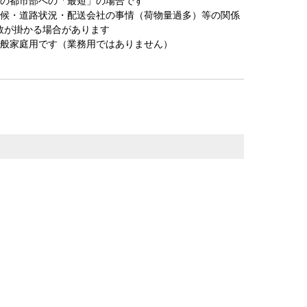
圏の都市部への「最短」の場合です
天候・道路状況・配送会社の事情（荷物量過多）等の関係
数が掛かる場合があります
一般家庭用です（業務用ではありません）