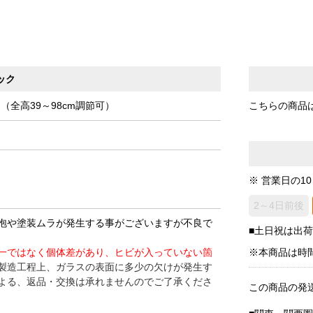
ック
m（全高39～98cm調節可）
こちらの商品
※ 営業日の1
2～4日前後
泡や塗装ムラが発生する事がございますが不良で
■土日祝は出
一ではなく個体差があり、ヒビが入っていない箇
※本商品は時
製造工程上、ガラスの表面に多少の欠けが発生す
よる、返品・交換は承れませんのでご
了承くださ
この商品の発