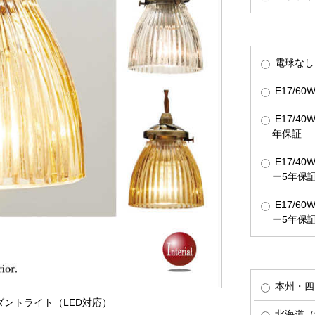
電球なし
E17/6
E17/4
年保証
E17/4
ー5年保
E17/6
ー5年保
本州・四
ンダントライト（LED対応）
北海道（税