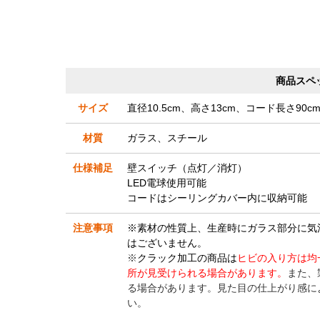
商品スペ
サイズ
直径10.5cm、高さ13cm、コード長さ90c
材質
ガラス、スチール
仕様補足
壁スイッチ（点灯／消灯）
LED電球使用可能
コードはシーリングカバー内に収納可能
注意事項
※素材の性質上、生産時にガラス部分に気
はございません。
※
クラック加工の商品は
ヒビの入り方は均
所が見受けられる場合があります。
また、
る場合があります。見た目の仕上がり感に
い。