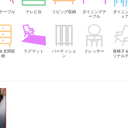
テーブル
テレビ台
リビング収納
ダイニングテ
ダイニ
ーブル
ェ
＆玄関収
ラグマット
パーティショ
ドレッサー
座椅子
納
ン
ソナル