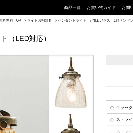
商品一覧
お買い物ガイド
お問
料無料 TOP
ライト照明器具
ペンダントライト
加工ガラス・1灯ペンダン
ト（LED対応）
クラック
ストライ
ストライ