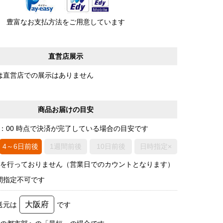
豊富なお支払方法をご用意しています
直営店展示
は直営店での展示はありません
商品お届けの目安
0：00 時点で決済が完了している場合の目安です
4～6日前後
1週間前後
10日前後
日時指定×
荷を行っておりません（営業日でのカウントとなります）
間指定不可です
大阪府
送元は
です