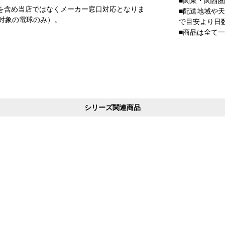
■関東・関西
を含め当店ではなくメーカー窓口対応となりま
■配送地域や
対象の電球のみ）。
で目安より日
■商品は全て
シリーズ関連商品