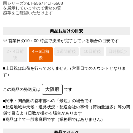
同シリーズのLT-5567とLT-5568
を展示していますので素材の質
感等をご確認いただけます
商品お届けの目安
※ 営業日の10：00 時点で決済が完了している場合の目安です
2～4日前
4～6日前
1週間前後
10日前後
日時指定×
後
後
■土日祝は出荷を行っておりません（営業日でのカウントとなりま
す）
大阪府
この商品の発送元は
です
■関東・関西圏の都市部への「最短」の場合です
■配送地域や天候・道路状況・配送会社の事情（荷物量過多）等の関
係で目安より日数が掛かる場合があります
■商品は全て一般家庭用です（業務用ではありません）
商品スペック