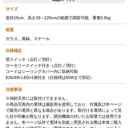
サイズ
直径19cm、高さ33～120cmの範囲で調節可能、重量0.5kg
材質
ガラス、真鍮、スチール
仕様補足
壁スイッチ（点灯／消灯）
ロータリースイッチ付き（点灯／消灯）
コードはシーリングカバー内に収納可能
E26/4W-LED×1個付き（白熱球は60Wまで対応）
注意事項
※傾斜天井には取付けできません。
※商品写真内の電球は撮影用を使用しており、付属及び本ページ
で販売の電球と異なる場合があります。取付ける電球によって見
た目や印象が異なります。調光機能の付いたお部屋では使用でき
ません。本ページ以外で電球を別途ご用意される際は本体ご購入