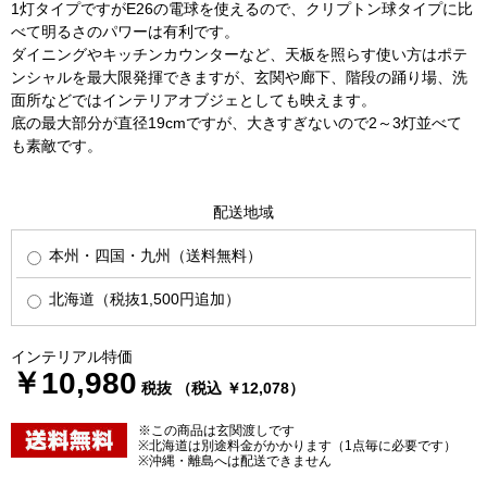
1灯タイプですがE26の電球を使えるので、クリプトン球タイプに比
べて明るさのパワーは有利です。
ダイニングやキッチンカウンターなど、天板を照らす使い方はポテ
ンシャルを最大限発揮できますが、玄関や廊下、階段の踊り場、洗
面所などではインテリアオブジェとしても映えます。
底の最大部分が直径19cmですが、大きすぎないので2～3灯並べて
も素敵です。
配送地域
本州・四国・九州（送料無料）
北海道（税抜1,500円追加）
インテリアル特価
￥10,980
税抜 （税込 ￥12,078）
※この商品は玄関渡しです
※北海道は別途料金がかかります（1点毎に必要です）
※沖縄・離島へは配送できません