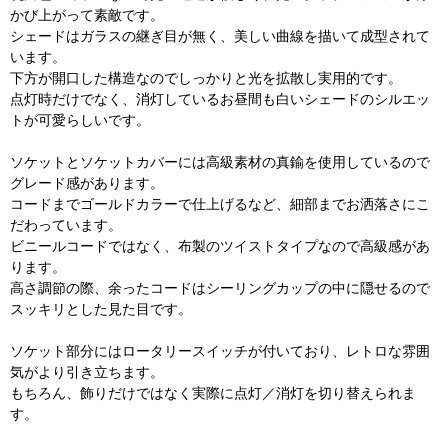
かび上がって素敵です。
シェードはガラスの継ぎ目が無く、美しい曲線を描いて成型されて
います。
下方が開口した構造なのでしっかりと光を拡散し実用的です。
点灯時だけでなく、消灯しているお昼間も白いシェードのシルエッ
トが可愛らしいです。
ソケットとソケットカバーには高級素材の真鍮を使用しているので
グレード感があります。
コードまでゴールドカラーで仕上げるなど、細部までお洒落さにこ
だわっています。
ビニールコードではなく、布製のツイストタイプなので高級感があ
ります。
高さ調節の際、余ったコードはシーリングカップの中に隠せるので
スッキリとした見た目です。
ソケット部分にはロータリースイッチが付いており、レトロな雰囲
気がより引き立ちます。
もちろん、飾りだけではなく実際に点灯／消灯を切り替えられま
す。