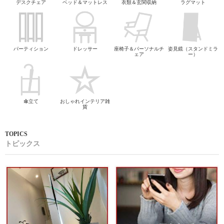
デスクチェア
ベッド＆マットレス
衣類＆玄関収納
ラグマット
パーティション
ドレッサー
座椅子＆パーソナルチ
姿見鏡（スタンドミラ
ェア
ー）
傘立て
おしゃれインテリア雑
貨
トピックス