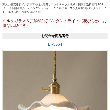
家具の激安通販インテリアルはお洒落ソファやテーブル収納・照明が送料無料 TOP
ライト照明器具
ペンダントライト
ミルクガラス＆真鍮製1灯ペンダントライ
ト（花びら形・お得なLED付き）
ミルクガラス＆真鍮製1灯ペンダントライト（花びら形・お
得なLED付き）
お問合せ商品番号
LT-5564