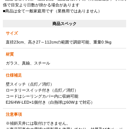
係で目安より日数が掛かる場合があります
■商品は全て一般家庭用です（業務用ではありません）
商品スペック
サイズ
直径23cm、高さ27～112cmの範囲で調節可能、重量0.9kg
材質
ガラス、真鍮、スチール
仕様補足
壁スイッチ（点灯／消灯）
ロータリースイッチ付き（点灯／消灯）
コードはシーリングカバー内に収納可能
E26/4W-LED×1個付き（白熱球は60Wまで対応）
注意事項
※傾斜天井には取付けできません。