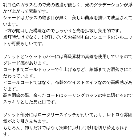
乳白色のガラスなので光の透過が優しく、光のグラデーションが浮
かび上がって素敵です。
シェードはガラスの継ぎ目が無く、美しい曲線を描いて成型されて
います。
下方が開口した構造なのでしっかりと光を拡散し実用的です。
点灯時だけでなく、消灯しているお昼間も白いシェードのシルエッ
トが可愛らしいです。
ソケットとソケットカバーには高級素材の真鍮を使用しているので
グレード感があります。
コードまでゴールドカラーで仕上げるなど、細部までお洒落さにこ
だわっています。
ビニールコードではなく、布製のツイストタイプなので高級感があ
ります。
高さ調節の際、余ったコードはシーリングカップの中に隠せるので
スッキリとした見た目です。
ソケット部分にはロータリースイッチが付いており、レトロな雰囲
気がより引き立ちます。
もちろん、飾りだけではなく実際に点灯／消灯を切り替えられま
す。