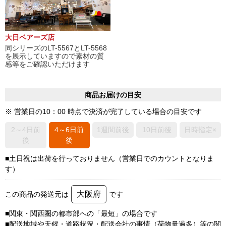
大日ベアーズ店
同シリーズのLT-5567とLT-5568
を展示していますので素材の質
感等をご確認いただけます
商品お届けの目安
※ 営業日の10：00 時点で決済が完了している場合の目安です
2～4日前
4～6日前
1週間前後
10日前後
日時指定×
後
後
■土日祝は出荷を行っておりません（営業日でのカウントとなりま
す）
大阪府
この商品の発送元は
です
■関東・関西圏の都市部への「最短」の場合です
■配送地域や天候・道路状況・配送会社の事情（荷物量過多）等の関