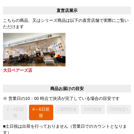
直営店展示
こちらの商品、又はシリーズ商品は以下の直営店舗で実際にご覧い
ただけます
大日ベアーズ店
商品お届けの目安
※ 営業日の10：00 時点で決済が完了している場合の目安です
2～4日前
4～6日前
1週間前後
10日前後
日時指定×
後
後
■土日祝は出荷を行っておりません（営業日でのカウントとなりま
す）