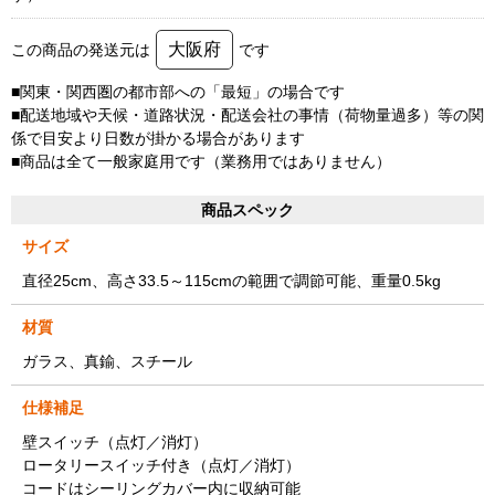
大阪府
この商品の発送元は
です
■関東・関西圏の都市部への「最短」の場合です
■配送地域や天候・道路状況・配送会社の事情（荷物量過多）等の関
係で目安より日数が掛かる場合があります
■商品は全て一般家庭用です（業務用ではありません）
商品スペック
サイズ
直径25cm、高さ33.5～115cmの範囲で調節可能、重量0.5kg
材質
ガラス、真鍮、スチール
仕様補足
壁スイッチ（点灯／消灯）
ロータリースイッチ付き（点灯／消灯）
コードはシーリングカバー内に収納可能