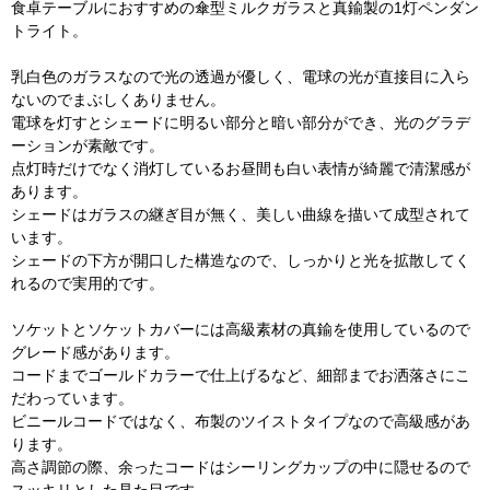
食卓テーブルにおすすめの傘型ミルクガラスと真鍮製の1灯ペンダン
トライト。
乳白色のガラスなので光の透過が優しく、電球の光が直接目に入ら
ないのでまぶしくありません。
電球を灯すとシェードに明るい部分と暗い部分ができ、光のグラデ
ーションが素敵です。
点灯時だけでなく消灯しているお昼間も白い表情が綺麗で清潔感が
あります。
シェードはガラスの継ぎ目が無く、美しい曲線を描いて成型されて
います。
シェードの下方が開口した構造なので、しっかりと光を拡散してく
れるので実用的です。
ソケットとソケットカバーには高級素材の真鍮を使用しているので
グレード感があります。
コードまでゴールドカラーで仕上げるなど、細部までお洒落さにこ
だわっています。
ビニールコードではなく、布製のツイストタイプなので高級感があ
ります。
高さ調節の際、余ったコードはシーリングカップの中に隠せるので