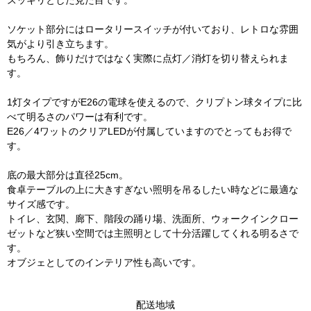
スッキリとした見た目です。
ソケット部分にはロータリースイッチが付いており、レトロな雰囲
気がより引き立ちます。
もちろん、飾りだけではなく実際に点灯／消灯を切り替えられま
す。
1灯タイプですがE26の電球を使えるので、クリプトン球タイプに比
べて明るさのパワーは有利です。
E26／4ワットのクリアLEDが付属していますのでとってもお得で
す。
底の最大部分は直径25cm。
食卓テーブルの上に大きすぎない照明を吊るしたい時などに最適な
サイズ感です。
トイレ、玄関、廊下、階段の踊り場、洗面所、ウォークインクロー
ゼットなど狭い空間では主照明として十分活躍してくれる明るさで
す。
オブジェとしてのインテリア性も高いです。
配送地域