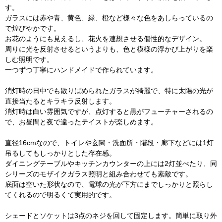
す。
ガラスには赤や青、黄色、緑、橙など様々な色をあしらっているの
で煌びやかです。
お花のようにも見えるし、花火を連想させる個性的なデザイン。
周りに光を反射させるというよりも、色と模様の浮かび上がりを楽
しむ照明です。
一つずつ丁寧にハンドメイドで作られています。
消灯時の日中でも散りばめられたガラスが綺麗で、特に太陽の光が
直接当たるとキラキラ反射します。
消灯時は白い雰囲気ですが、点灯すると黒がフューチャーされるの
で、お昼間と夜で違ったテイストが楽しめます。
直径16cmなので、トイレや玄関・洗面所・階段・廊下などには1灯
吊るしてもしっかりとした存在感。
ダイニングテーブルやキッチンカウンターの上には2灯並べたり、同
シリーズのモザイクガラス照明と組み合わせても素敵です。
底面は空いた形状なので、電球の光が下方にまでしっかりと照らし
てくれるので明るくて実用的です。
シェードとソケットは3点のネジを回して固定します。簡単に取り外