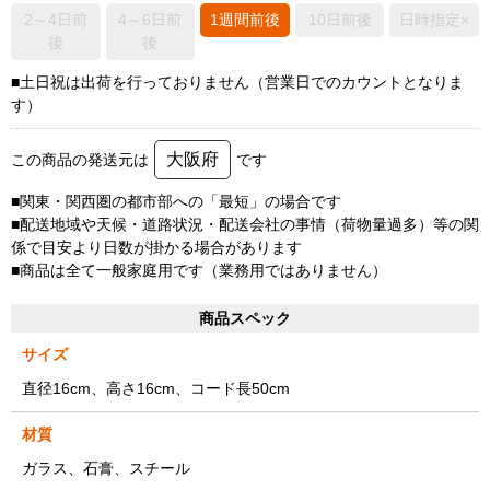
2～4日前
4～6日前
1週間前後
10日前後
日時指定×
後
後
■土日祝は出荷を行っておりません（営業日でのカウントとなりま
す）
大阪府
この商品の発送元は
です
■関東・関西圏の都市部への「最短」の場合です
■配送地域や天候・道路状況・配送会社の事情（荷物量過多）等の関
係で目安より日数が掛かる場合があります
■商品は全て一般家庭用です（業務用ではありません）
商品スペック
サイズ
直径16cm、高さ16cm、コード長50cm
材質
ガラス、石膏、スチール