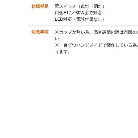
仕様補足
壁スイッチ（点灯→消灯）
口金E17／60Wまで対応
LED対応（電球付属なし）
注意事項
※カップが無い為、高さ調節の際は市販の
い。
※一台ずつハンドメイドで製作している為
ります。