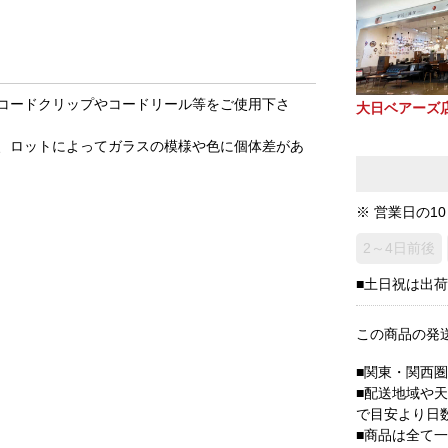
コードクリップやコードリール等をご使用下さ
大日ベアーズ
、ロットによってガラスの模様や色に個体差があ
※ 営業日の1
2～4日前後
■土日祝は出
この商品の発
■関東・関西
■配送地域や
で目安より日
■商品は全て