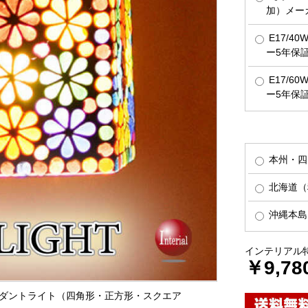
加）メー
E17/4
ー5年保
E17/6
ー5年保
本州・四
北海道（税
沖縄本島（
インテリアル
￥9,78
ペンダントライト（四角形・正方形・スクエア