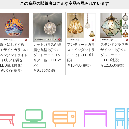
この商品の閲覧者はこんな商品も見られています
廊下におすすめ！
カットガラスが綺
アンティークガラ
ステンドグラスデ
モザイクガラスの
麗な丸型1灯ペン
ス・ペンダントラ
ザイン・1灯ペン
ペンダントライト
ダントライト（ク
イト1灯（LED対
ダントライト
（1灯／お得な
リアー色・LED対
応）
（LED対応）
LED電球付属）
応）
￥10,460(税抜)
￥12,360(税抜)
￥9,073(税抜)
￥9,560(税抜)