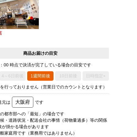
店
商品お届けの目安
0：00 時点で決済が完了している場合の目安です
4～6日前後
1週間前後
10日前後
日時指定×
荷を行っておりません（営業日でのカウントとなります）
大阪府
送元は
です
圏の都市部への「最短」の場合です
天候・道路状況・配送会社の事情（荷物量過多）等の関係
数が掛かる場合があります
一般家庭用です（業務用ではありません）