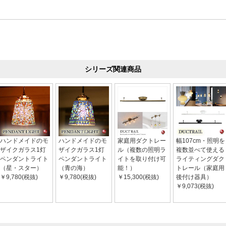
シリーズ関連商品
ハンドメイドのモ
ハンドメイドのモ
家庭用ダクトレー
幅107cm・照明を
ザイクガラス1灯
ザイクガラス1灯
ル（複数の照明ラ
複数並べて使える
ペンダントライト
ペンダントライト
イトを取り付け可
ライティングダク
（星・スター）
（青の海）
能！）
トレール（家庭用
￥9,780(税抜)
￥9,780(税抜)
￥15,300(税抜)
後付け器具）
￥9,073(税抜)