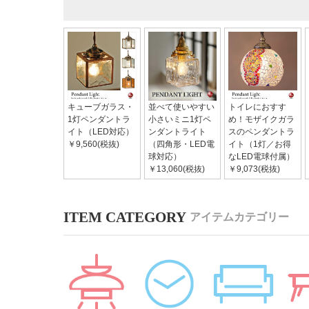
キューブガラス・
並べて使いやすい
トイレにおすす
1灯ペンダントラ
小さいミニ1灯ペ
め！モザイクガラ
イト（LED対応）
ンダントライト
スのペンダントラ
￥9,560(税抜)
（四角形・LED電
イト（1灯／お得
球対応）
なLED電球付属）
￥13,060(税抜)
￥9,073(税抜)
アイテムカテゴリー