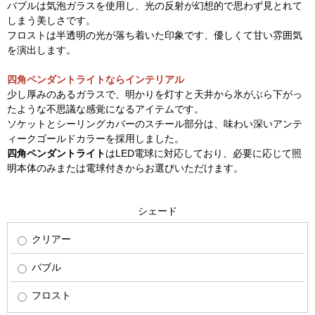
バブルは気泡ガラスを使用し、光の反射が幻想的で思わず見とれて
しまう美しさです。
フロストは半透明の光が落ち着いた印象です、優しくて甘い雰囲気
を演出します。
四角ペンダントライトならインテリアル
少し厚みのあるガラスで、明かりを灯すと天井から氷がぶら下がっ
たような不思議な感覚になるアイテムです。
ソケットとシーリングカバーのスチール部分は、味わい深いアンテ
ィークゴールドカラーを採用しました。
四角ペンダントライト
はLED電球に対応しており、必要に応じて照
明本体のみまたは電球付きからお選びいただけます。
シェード
クリアー
バブル
フロスト