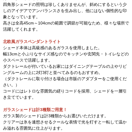
四角形シェードの照明は珍しくありませんが、斜めにするという少
しのアイデアでアンバランスさを生み出し、他にはない個性的な印
象となっています。
高さは全高45cm～104cmの範囲で調節が可能なため、様々な場所で
活躍してくれます。
北欧風ガラスペンダントライト
シェード本体は高級感のあるガラスを使用しました。
幅13cmと小ぶりなサイズ感なのでキッチンや玄関先・トイレなどの
小スペースで活躍します。
ダクトレールが付いているお家にはダイニングテーブルの上やリビ
ングルームの上に2灯3灯と並べてみるのもおすすめ。
（ダクトレールに取り付ける場合は市販のアダプターをご使用くだ
さい。）
コードにはレトロな雰囲気の縒りコードを採用、シェードを一層引
き立てています。
ガラスシェードは計3種類ご用意！
ガラス製のシェードは計3種類からお選びいただけます。
クリアーは氷を連想させるクールな表情で光を灯すと一転して温か
み溢れる雰囲気に仕上がります。