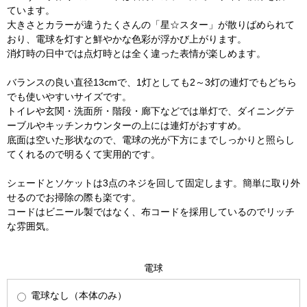
ています。
大きさとカラーが違うたくさんの「星☆スター」が散りばめられて
おり、電球を灯すと鮮やかな色彩が浮かび上がります。
消灯時の日中では点灯時とは全く違った表情が楽しめます。
バランスの良い直径13cmで、1灯としても2～3灯の連灯でもどちら
でも使いやすいサイズです。
トイレや玄関・洗面所・階段・廊下などでは単灯で、ダイニングテ
ーブルやキッチンカウンターの上には連灯がおすすめ。
底面は空いた形状なので、電球の光が下方にまでしっかりと照らし
てくれるので明るくて実用的です。
シェードとソケットは3点のネジを回して固定します。簡単に取り外
せるのでお掃除の際も楽です。
コードはビニール製ではなく、布コードを採用しているのでリッチ
な雰囲気。
電球
電球なし（本体のみ）