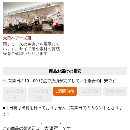
大日ベアーズ店
同シリーズの色違いを展示して
います。サイズ感や素材の質感
等をご確認いただけます
商品お届けの目安
※ 営業日の10：00 時点で決済が完了している場合の目安です
2～4日前
4～6日前
1週間前後
10日前後
日時指定×
後
後
■土日祝は出荷を行っておりません（営業日でのカウントとなりま
す）
大阪府
この商品の発送元は
です