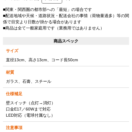
■関東・関西圏の都市部への「最短」の場合です
■配送地域や天候・道路状況・配送会社の事情（荷物量過多）等の関
係で目安より日数が掛かる場合があります
■商品は全て一般家庭用です（業務用ではありません）
商品スペック
サイズ
直径13cm、高さ13cm、コード長50cm
材質
ガラス、石膏、スチール
仕様補足
壁スイッチ（点灯→消灯）
口金E17／60Wまで対応
LED対応（電球付属なし）
注意事項