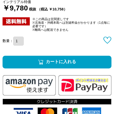
インテリアル特価
￥9,780
税抜 （税込 ￥10,758）
※この商品は玄関渡しです
※北海道・沖縄本島へは別途料金がかかります（1点毎に
必要です）
※離島へは配送できません
数量：
カートに入れる