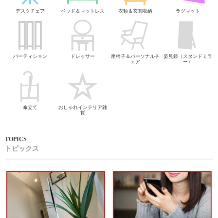
デスクチェア
ベッド＆マットレス
衣類＆玄関収納
ラグマット
パーティション
ドレッサー
座椅子＆パーソナルチ
姿見鏡（スタンドミラ
ェア
ー）
傘立て
おしゃれインテリア雑
貨
トピックス