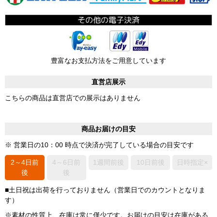
豊富なお支払方法をご用意しています
直営店展示
こちらの商品は直営店での展示はありません
商品お届けの目安
※ 営業日の10：00 時点で決済が完了している場合の目安です
2～4日前
4～6日前
1週間前後
10日前後
日時指定×
後
後
■土日祝は出荷を行っておりません（営業日でのカウントとなりま
す）
※素材の性質上、在庫は常に僅少です。お届けの目安は在庫がある