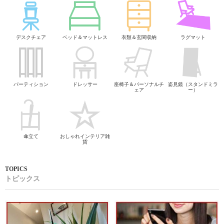
デスクチェア
ベッド＆マットレス
衣類＆玄関収納
ラグマット
パーティション
ドレッサー
座椅子＆パーソナルチ
姿見鏡（スタンドミラ
ェア
ー）
傘立て
おしゃれインテリア雑
貨
トピックス