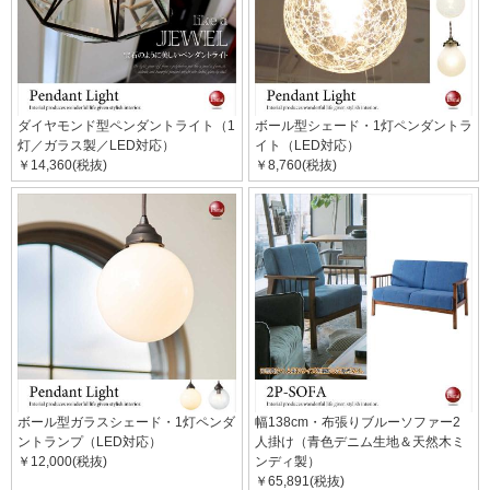
ダイヤモンド型ペンダントライト（1
ボール型シェード・1灯ペンダントラ
灯／ガラス製／LED対応）
イト（LED対応）
￥14,360(税抜)
￥8,760(税抜)
ボール型ガラスシェード・1灯ペンダ
幅138cm・布張りブルーソファー2
ントランプ（LED対応）
人掛け（青色デニム生地＆天然木ミ
￥12,000(税抜)
ンディ製）
￥65,891(税抜)