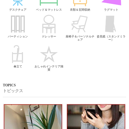
デスクチェア
ベッド＆マットレス
衣類＆玄関収納
ラグマット
パーティション
ドレッサー
座椅子＆パーソナルチ
姿見鏡（スタンドミラ
ェア
ー）
傘立て
おしゃれインテリア雑
貨
トピックス