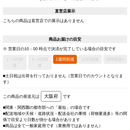
直営店展示
こちらの商品は直営店での展示はありません
商品お届けの目安
※ 営業日の10：00 時点で決済が完了している場合の目安です
2～4日前
4～6日前
1週間前後
10日前後
日時指定×
後
後
■土日祝は出荷を行っておりません（営業日でのカウントとなりま
す）
大阪府
この商品の発送元は
です
■関東・関西圏の都市部への「最短」の場合です
■配送地域や天候・道路状況・配送会社の事情（荷物量過多）等の関
係で目安より日数が掛かる場合があります
■商品は全て一般家庭用です（業務用ではありません）