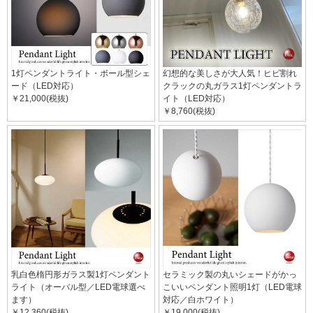
1灯ペンダントライト・ボール型シェ
幻想的な美しさが大人気！ヒビ割れ
ード（LED対応）
クラックの丸ガラス1灯ペンダントラ
￥21,000(税抜)
イト（LED対応）
￥8,760(税抜)
乳白色楕円形ガラス製1灯ペンダント
セラミック製の丸いシェードがかっ
ライト（オーバル型／LED電球選べ
こいいペンダント照明1灯（LED電球
ます）
対応／白ホワイト）
￥12,360(税抜)
￥19,000(税抜)