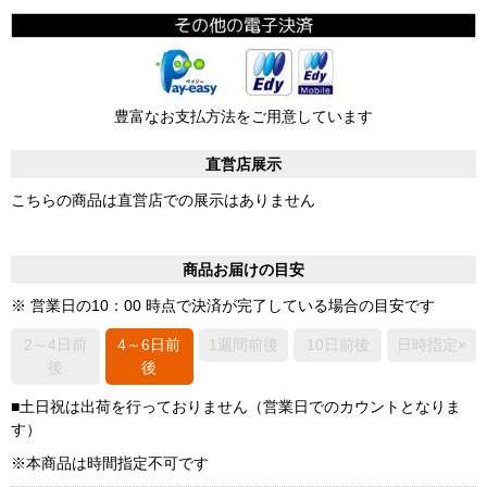
豊富なお支払方法をご用意しています
直営店展示
こちらの商品は直営店での展示はありません
商品お届けの目安
※ 営業日の10：00 時点で決済が完了している場合の目安です
2～4日前
4～6日前
1週間前後
10日前後
日時指定×
後
後
■土日祝は出荷を行っておりません（営業日でのカウントとなりま
す）
※本商品は時間指定不可です