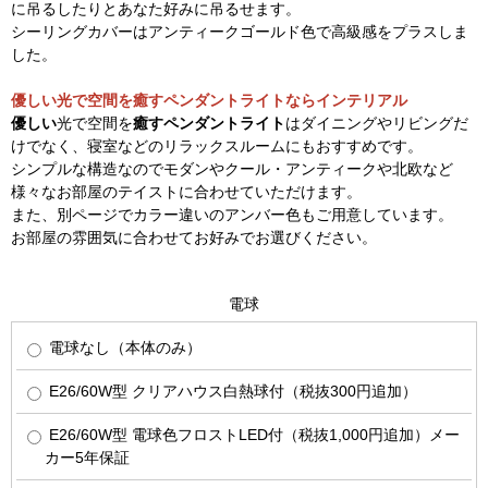
に吊るしたりとあなた好みに吊るせます。
シーリングカバーはアンティークゴールド色で高級感をプラスしま
した。
優しい光で空間を癒すペンダントライトならインテリアル
優しい
光で空間を
癒すペンダントライト
はダイニングやリビングだ
けでなく、寝室などのリラックスルームにもおすすめです。
シンプルな構造なのでモダンやクール・アンティークや北欧など
様々なお部屋のテイストに合わせていただけます。
また、別ページでカラー違いのアンバー色もご用意しています。
お部屋の雰囲気に合わせてお好みでお選びください。
電球
電球なし（本体のみ）
E26/60W型 クリアハウス白熱球付（税抜300円追加）
E26/60W型 電球色フロストLED付（税抜1,000円追加）メー
カー5年保証