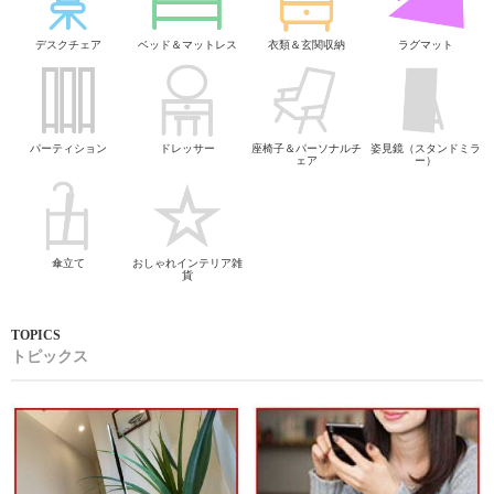
デスクチェア
ベッド＆マットレス
衣類＆玄関収納
ラグマット
パーティション
ドレッサー
座椅子＆パーソナルチ
姿見鏡（スタンドミラ
ェア
ー）
傘立て
おしゃれインテリア雑
貨
トピックス