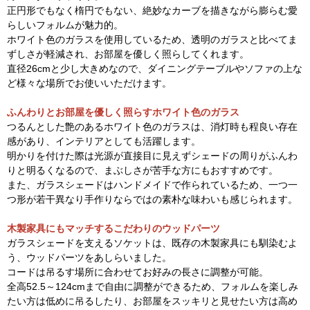
正円形でもなく楕円でもない、絶妙なカーブを描きながら膨らむ愛
らしいフォルムが魅力的。
ホワイト色のガラスを使用しているため、透明のガラスと比べてま
ずしさが軽減され、お部屋を優しく照らしてくれます。
直径26cmと少し大きめなので、ダイニングテーブルやソファの上な
ど様々な場所でお使いいただけます。
ふんわりとお部屋を優しく照らすホワイト色のガラス
つるんとした艶のあるホワイト色のガラスは、消灯時も程良い存在
感があり、インテリアとしても活躍します。
明かりを付けた際は光源が直接目に見えずシェードの周りがふんわ
りと明るくなるので、まぶしさが苦手な方にもおすすめです。
また、ガラスシェードはハンドメイドで作られているため、一つ一
つ形が若干異なり手作りならではの素朴な味わいも感じられます。
木製家具にもマッチするこだわりのウッドパーツ
ガラスシェードを支えるソケットは、既存の木製家具にも馴染むよ
う、ウッドパーツをあしらいました。
コードは吊るす場所に合わせてお好みの長さに調整が可能。
全高52.5～124cmまで自由に調整ができるため、フォルムを楽しみ
たい方は低めに吊るしたり、お部屋をスッキリと見せたい方は高め