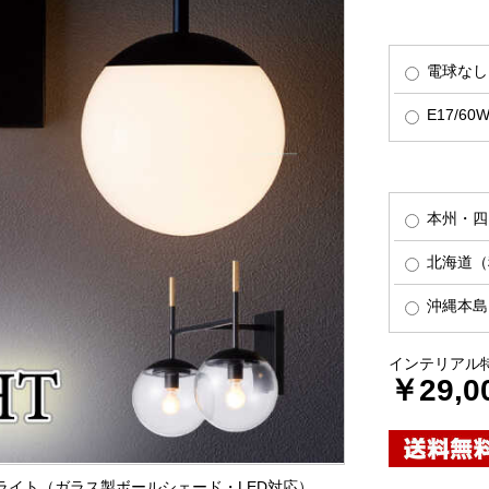
電球なし
E17/6
本州・四
北海道（税
沖縄本島（
インテリアル
￥29,0
トライト（ガラス製ボールシェード・LED対応）