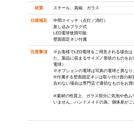
材質
スチール、真鍮、ガラス
仕様補足
中間スイッチ（点灯／消灯）
差し込みプラグ式
LED電球使用可能
壁面固定ネジ付属
注意事項
※お客様でLED電球をご用意される場合
た、製品に収まるサイズ／形状のものをお選
電球）
※オプションの電球は写真の電球と異なり
※付属する壁面固定ネジは取り付け面の材
合わない場合は専門店で適切なものをお買
※素材の性質上、ガラス部分に気泡や色ム
いません。ハンドメイドの為、個体差がご