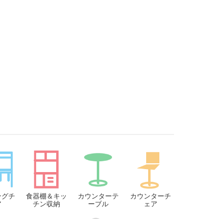
ングチ
食器棚＆キッ
カウンターテ
カウンターチ
ア
チン収納
ーブル
ェア