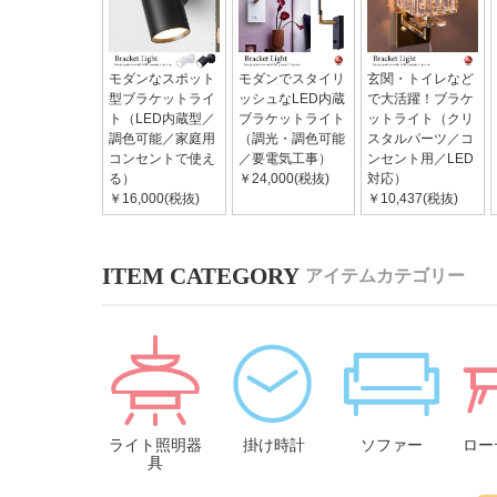
モダンなスポット
モダンでスタイリ
玄関・トイレなど
型ブラケットライ
ッシュなLED内蔵
で大活躍！ブラケ
ト（LED内蔵型／
ブラケットライト
ットライト（クリ
調色可能／家庭用
（調光・調色可能
スタルパーツ／コ
コンセントで使え
／要電気工事）
ンセント用／LED
る）
￥24,000(税抜)
対応）
￥16,000(税抜)
￥10,437(税抜)
アイテムカテゴリー
ライト照明器
掛け時計
ソファー
ロー
具