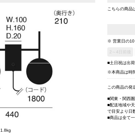
こちらの商品
※ 営業日の1
2～4日前後
■土日祝は出
※本商品は時
この商品の発
■関東・関西
■配送地域や
で目安より日
■商品は全て
.8kg