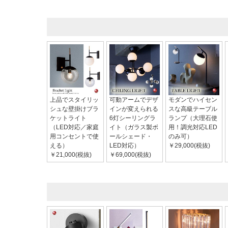
上品でスタイリッ
可動アームでデザ
モダンでハイセン
シュな壁掛けブラ
インが変えられる
スな高級テーブル
ケットライト
6灯シーリングラ
ランプ（大理石使
（LED対応／家庭
イト（ガラス製ボ
用！調光対応LED
用コンセントで使
ールシェード・
のみ可）
える）
LED対応）
￥29,000(税抜)
￥21,000(税抜)
￥69,000(税抜)