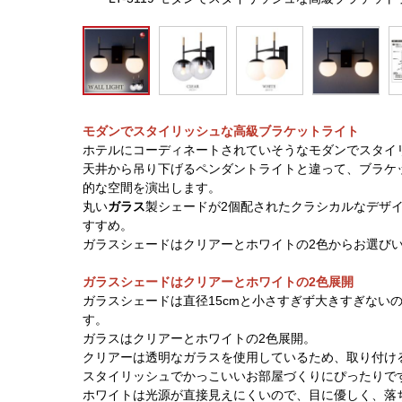
モダンでスタイリッシュな高級ブラケットライト
ホテルにコーディネートされていそうなモダンでスタイ
天井から吊り下げるペンダントライトと違って、ブラケ
的な空間を演出します。
丸い
ガラス
製シェードが2個配されたクラシカルなデザ
すすめ。
ガラスシェードはクリアーとホワイトの2色からお選び
ガラスシェードはクリアーとホワイトの2色展開
ガラスシェードは直径15cmと小さすぎず大きすぎない
す。
ガラスはクリアーとホワイトの2色展開。
クリアーは透明なガラスを使用しているため、取り付け
スタイリッシュでかっこいいお部屋づくりにぴったりで
ホワイトは光源が直接見えにくいので、目に優しく、落