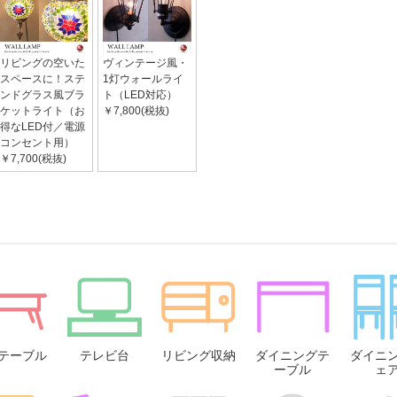
リビングの空いた
ヴィンテージ風・
スペースに！ステ
1灯ウォールライ
ンドグラス風ブラ
ト（LED対応）
ケットライト（お
￥7,800(税抜)
得なLED付／電源
コンセント用）
￥7,700(税抜)
テーブル
テレビ台
リビング収納
ダイニングテ
ダイニ
ーブル
ェ