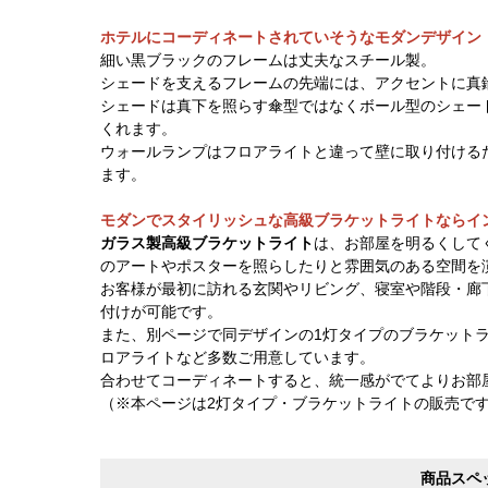
ホテルにコーディネートされていそうなモダンデザイン
細い黒ブラックのフレームは丈夫なスチール製。
シェードを支えるフレームの先端には、アクセントに真
シェードは真下を照らす傘型ではなくボール型のシェー
くれます。
ウォールランプはフロアライトと違って壁に取り付ける
ます。
モダンでスタイリッシュな高級ブラケットライトならイ
ガラス製高級ブラケットライト
は、お部屋を明るくして
のアートやポスターを照らしたりと雰囲気のある空間を
お客様が最初に訪れる玄関やリビング、寝室や階段・廊
付けが可能です。
また、別ページで同デザインの1灯タイプのブラケット
ロアライトなど多数ご用意しています。
合わせてコーディネートすると、統一感がでてよりお部
（※本ページは2灯タイプ・ブラケットライトの販売で
商品スペ