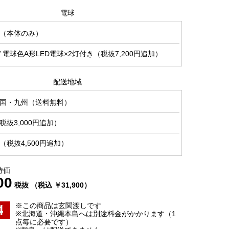
電球
（本体のみ）
0W 電球色A形LED電球×2灯付き（税抜7,200円追加）
配送地域
国・九州（送料無料）
抜3,000円追加）
税抜4,500円追加）
特価
00
税抜 （税込 ￥31,900）
※この商品は玄関渡しです
※北海道・沖縄本島へは別途料金がかかります（1
点毎に必要です）