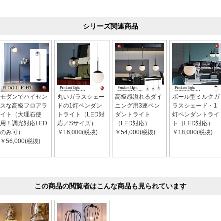
シリーズ関連商品
モダンでハイセン
丸いガラスシェー
高級感溢れるダイ
ボール型ミルクガ
スな高級フロアラ
ドの1灯ペンダン
ニング用3連ペン
ラスシェード・1
イト（大理石使
トライト（LED対
ダントライト
灯ペンダントライ
用！調光対応LED
応／Sサイズ）
（LED対応）
ト（LED対応）
のみ可）
￥16,000(税抜)
￥54,000(税抜)
￥18,000(税抜)
￥56,000(税抜)
この商品の閲覧者はこんな商品も見られています