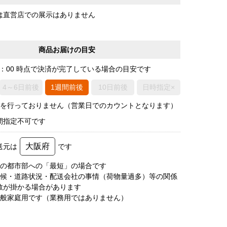
は直営店での展示はありません
商品お届けの目安
0：00 時点で決済が完了している場合の目安です
4～6日前後
1週間前後
10日前後
日時指定×
荷を行っておりません（営業日でのカウントとなります）
間指定不可です
大阪府
送元は
です
圏の都市部への「最短」の場合です
天候・道路状況・配送会社の事情（荷物量過多）等の関係
数が掛かる場合があります
一般家庭用です（業務用ではありません）