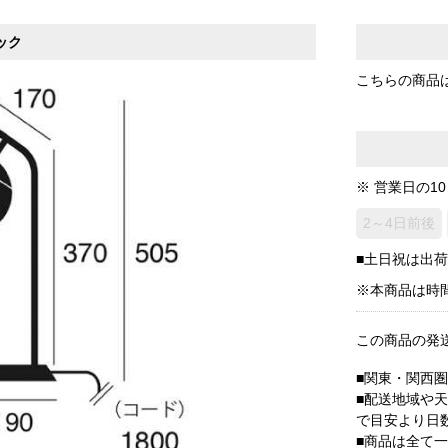
ック
こちらの商品
※ 営業日の1
2～4日前後
■土日祝は出
※本商品は時
この商品の発
■関東・関西
■配送地域や
で目安より日
■商品は全て