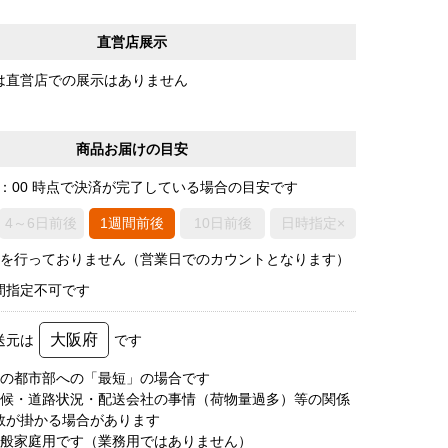
直営店展示
は直営店での展示はありません
商品お届けの目安
0：00 時点で決済が完了している場合の目安です
4～6日前後
1週間前後
10日前後
日時指定×
荷を行っておりません（営業日でのカウントとなります）
間指定不可です
大阪府
送元は
です
圏の都市部への「最短」の場合です
天候・道路状況・配送会社の事情（荷物量過多）等の関係
数が掛かる場合があります
一般家庭用です（業務用ではありません）