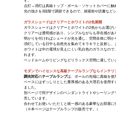
す。
点灯→消灯は真鍮トップ・ポール・ソケットカバーに触
光の強さを3段階で調節できるので、就寝前や読書など
ガラスシェードはクリアーとホワイトの2色展開
ガラスシェードはクリアーとホワイトの2色からお選び
クリアーは透明感があり、シンプルながらも存在感があ
明かりを付ければシェードが光を通し、空間全体に明か
消灯している日中も自然光を集めてキラキラと反射し、
ホワイトは中の電球が見えにくい乳白色のガラスなので
れます。
ベッドルームやリビングなどリラックス空間に適してい
モダンでハイセンスな高級テーブルランプならインテリ
調光対応
の
テーブルランプ
は、ポールの先端に真鍮を使
ベースにはずっしりとした重厚感のある大理石を使用す
ました。
別ページで同デザインのペンダントライトやシーリング
売しています。
合わせてお使いいただくと統一感のある豪華なお部屋に
（※本ページはテーブルランプの販売です。）