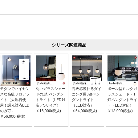
シリーズ関連商品
モダンでハイセン
丸いガラスシェー
高級感溢れるダイ
ボール型ミルクガ
スな高級フロアラ
ドの1灯ペンダン
ニング用3連ペン
ラスシェード・1
イト（大理石使
トライト（LED対
ダントライト
灯ペンダントライ
用！調光対応LED
応／Sサイズ）
（LED対応）
ト（LED対応）
のみ可）
￥16,000(税抜)
￥54,000(税抜)
￥18,000(税抜)
￥56,000(税抜)