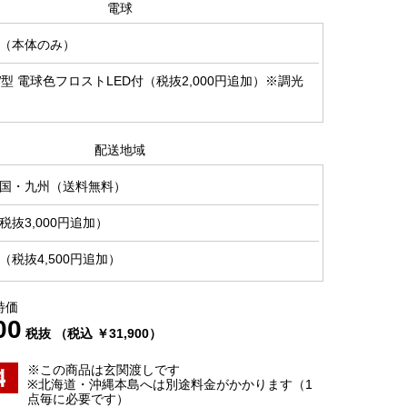
電球
（本体のみ）
5W型 電球色フロストLED付（税抜2,000円追加）※調光
配送地域
国・九州（送料無料）
抜3,000円追加）
税抜4,500円追加）
特価
00
税抜 （税込 ￥31,900）
※この商品は玄関渡しです
※北海道・沖縄本島へは別途料金がかかります（1
点毎に必要です）