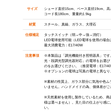
サイズ
シェード直径15cm、ベース直径19cm、高さ
コード長180cm、重量約1.9kg
材質
スチール、真鍮、ガラス、大理石
仕様補足
タッチスイッチ（弱→中→強→消灯）
LED電球使用可能（LED電球を使用の場合
最大消費電力：E17/40W
注意事項
※本製品は「調光機能付き照明器具」です
光・段調光型調光器対応」の電球をお選び
のをお選びください。（推奨電球：E17/4
※オプションの電球は写真の電球と異なり
※素材の性質上、ガラス部分に気泡や色ム
いません。ハンドメイドの為、個体差がご
※天然素材を使用し製作しているため、商
様は選べません）。見た目の仕上がり感に
い。