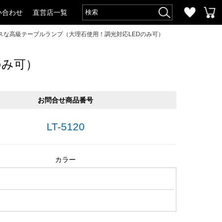
い合わせ
直営店一覧
スな高級テーブルランプ（大理石使用！調光対応LEDのみ可）
のみ可）
お問合せ商品番号
LT-5120
カラー