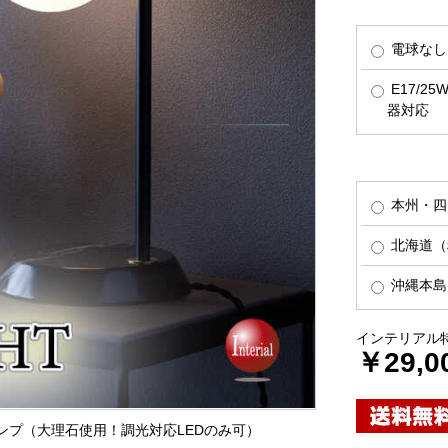
電球なし
E17/2
器対応
本州・四
北海道（税
沖縄本島（
インテリアル
￥29,0
ランプ（大理石使用！調光対応LEDのみ可）