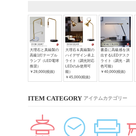
大理石と真鍮製の
大理石＆真鍮製の
書斎に高級感を演
高級1灯テーブル
ハイデザイン卓上
出するLEDデスク
ランプ（LED電球
ライト（調光対応
ライト（調光・調
推奨）
LEDのみ使用可
色可能）
￥28,000(税抜)
能）
￥40,000(税抜)
￥45,000(税抜)
アイテムカテゴリー