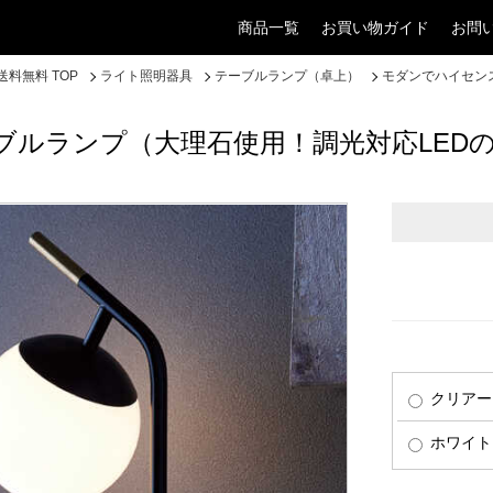
商品一覧
お買い物ガイド
お問
料無料 TOP
ライト照明器具
テーブルランプ（卓上）
モダンでハイセン
ブルランプ（大理石使用！調光対応LED
クリアー
ホワイト