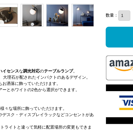
数量：
ハイセンス
な
調光対応
の
テーブルランプ
。
鍮、大理石が配されたインパクトのあるデザイン。
もお洒落に飾っていただけます。
アーとホワイトの2色から選択ができます。
、様々な場所に飾っていただけます。
やデスク・ディスプレイラックなどコンセントがあ
ダントライトと違って気軽に配置場所の変更もできま