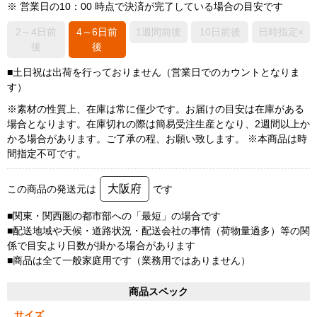
※ 営業日の10：00 時点で決済が完了している場合の目安です
2～4日前
4～6日前
1週間前後
10日前後
日時指定×
後
後
■土日祝は出荷を行っておりません（営業日でのカウントとなりま
す）
※素材の性質上、在庫は常に僅少です。お届けの目安は在庫がある
場合となります。在庫切れの際は簡易受注生産となり、2週間以上か
かる場合があります。ご了承の程、お願い致します。 ※本商品は時
間指定不可です。
大阪府
この商品の発送元は
です
■関東・関西圏の都市部への「最短」の場合です
■配送地域や天候・道路状況・配送会社の事情（荷物量過多）等の関
係で目安より日数が掛かる場合があります
■商品は全て一般家庭用です（業務用ではありません）
商品スペック
サイズ