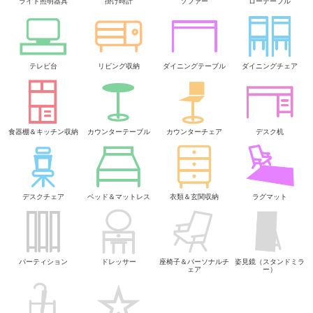
ライト照明器具
掛け時計
ソファー
ローテーブル
テレビ台
リビング収納
ダイニングテーブル
ダイニングチェア
食器棚＆キッチン収納
カウンターテーブル
カウンターチェア
デスク机
デスクチェア
ベッド＆マットレス
衣類＆玄関収納
ラグマット
パーティション
ドレッサー
座椅子＆パーソナルチ
姿見鏡（スタンドミラ
ェア
ー）