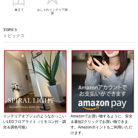
傘立て
おしゃれインテリア雑
貨
トピックス
インテリアオブジェのようなかっこい
Amazonでお買い物するように、安全
いLEDフロアライト（リモコン付・調
＆最短2クリックでお買い物できま
光＆調色可能）
す。Amazonポイントもご利用いただ
けます。