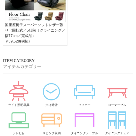
国産座椅子スーパーソフトレザー張
り（回転式／5段階リクライニング／
幅77cm／完成品）
￥39,528(税抜)
アイテムカテゴリー
ライト照明器具
掛け時計
ソファー
ローテーブル
テレビ台
リビング収納
ダイニングテーブル
ダイニングチェア