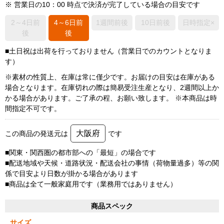
※ 営業日の10：00 時点で決済が完了している場合の目安です
2～4日前
4～6日前
1週間前後
10日前後
日時指定×
後
後
■土日祝は出荷を行っておりません（営業日でのカウントとなりま
す）
※素材の性質上、在庫は常に僅少です。お届けの目安は在庫がある
場合となります。在庫切れの際は簡易受注生産となり、2週間以上か
かる場合があります。ご了承の程、お願い致します。 ※本商品は時
間指定不可です。
大阪府
この商品の発送元は
です
■関東・関西圏の都市部への「最短」の場合です
■配送地域や天候・道路状況・配送会社の事情（荷物量過多）等の関
係で目安より日数が掛かる場合があります
■商品は全て一般家庭用です（業務用ではありません）
商品スペック
サイズ