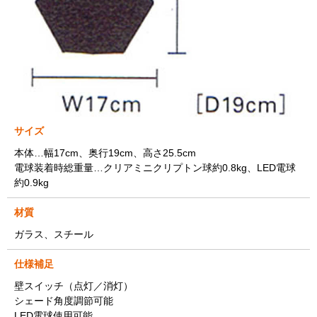
サイズ
本体…幅17cm、奥行19cm、高さ25.5cm
電球装着時総重量…クリアミニクリプトン球約0.8kg、LED電球
約0.9kg
材質
ガラス、スチール
仕様補足
壁スイッチ（点灯／消灯）
シェード角度調節可能
LED電球使用可能