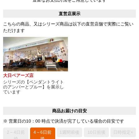
直営店展示
こちらの商品、又はシリーズ商品は以下の直営店舗で実際にご覧い
ただけます
大日ベアーズ店
シリーズの【ペンダントライト
のアンバーとブルー】を展示し
ています
商品お届けの目安
※ 営業日の10：00 時点で決済が完了している場合の目安です
2～4日前
4～6日前
1週間前後
10日前後
日時指定×
後
後