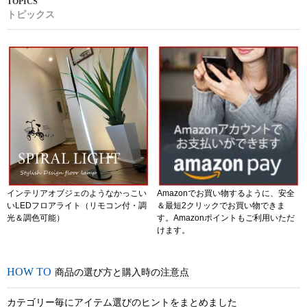
トピックス
インテリアオブジェのようなかっこい
Amazonでお買い物するように、安全
いLEDフロアライト（リモコン付・調
＆最短2クリックでお買い物できま
光＆調色可能）
す。Amazonポイントもご利用いただ
けます。
商品の選び方と購入時の注意点
カテゴリー毎にアイテム選びのヒントをまとめました