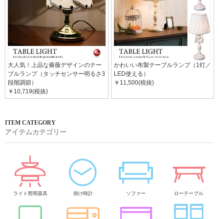
大人気！上品な薔薇デザインのテー
かわいい布製テーブルランプ（1灯／
ブルランプ（タッチセンサー明るさ3
LED使える）
段階調節）
￥11,500(税抜)
￥10,719(税抜)
アイテムカテゴリー
ライト照明器具
掛け時計
ソファー
ローテーブル