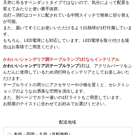
天井に吊るすペンダントタイプではないので、気分によって配置を
変えてみたりと使い勝手抜群。
点灯→消灯はコードに配されている中間スイッチで簡単に切り替え
が可能。
また、届いてすぐにお使いいただけるよう白熱球が1灯付属していま
す。
もちろん、LED電球にも対応しています。LED電球を取り付ける場
合はお客様でご用意ください。
かわいいシャンデリア調テーブルランプ1灯ならインテリアル
かわいいシャンデリア
調
テーブルランプ
1灯は、アクリルパーツをふ
んだんに使用しているため消灯時もインテリアとしてお楽しみいた
だけます。
テーブルライトの周りにアクセサリーや小物を置くと、セレクトシ
ョップのようなお洒落な空間を演出します。
また、別ページでカラー違いの1灯ライトもご用意しています。
お部屋のテイストに合わせてお好みでお選びください。
配送地域
本州・四国・九州（送料無料）