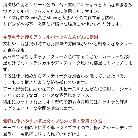
清潔感のあるクリーム色の土台・支柱にキラキラと上品な輝きを放
つアクリルパーツをふんだんに使用したデザイン。
サイズは幅23cm×高さ50cmと大きめなので存在感も抜群。
リビングや寝室、玄関など様々な場所にお使いいただけます。
キラキラと輝くアクリルパーツをふんだんに使用
支柱や土台は消灯時でもお部屋の雰囲気がパッと明るくなるクリー
ム色を採用。
真っ白ではなく柔らかいクリーム色にすることで、ガーリーなお部
屋だけでなくクラシカルやアンティーク風のお部屋にもマッチしま
す。
塗装は使い始めからアンティークな風合いを感じていただけるよ
う、あえて擦れたような跡を残しています。
アーム部分には細かなアクリルビーズをふんだんに使用し、シャン
デリアのようなゴージャスな雰囲気をプラス。
繊細にカットされたしずく型の装飾も点灯時にはキラキラと輝き、
ラグジュアリーな空間を演出します。
気軽に使いやすい卓上タイプなので長く愛用できる
テーブルや棚の上に置く卓上タイプですので、憧れのシャンデリア
風ライトも気軽に取り入れていただけます。