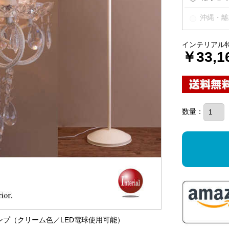
沖縄・離
インテリアル
￥33,1
数量：
ランプ（クリーム色／LED電球使用可能）