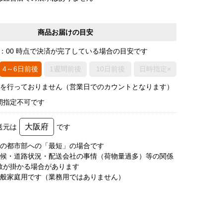
商品お届けの目安
0：00 時点で決済が完了している場合の目安です
4～6日前後
1週間前後
10日前後
日時指定×
荷を行っておりません（営業日でのカウントとなります）
間指定不可です
大阪府
送元は
です
圏の都市部への「最短」の場合です
天候・道路状況・配送会社の事情（荷物量過多）等の関係
数が掛かる場合があります
一般家庭用です（業務用ではありません）