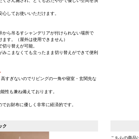
たくさん施され、とてもおだやかで優しい空間を演
安心してお使いいただけます。
井から吊るすシャンデリアが付けられない場所で
けます。（屋外は使用できません）
で切り替えが可能。
がみこまなくても立ったまま切り替えができて便利
ル
mと高すぎないのでリビングの一角や寝室・玄関先な
機能性も兼ね備えております。
。
のでお財布に優しく非常に経済的です。
ック
こちらの商品