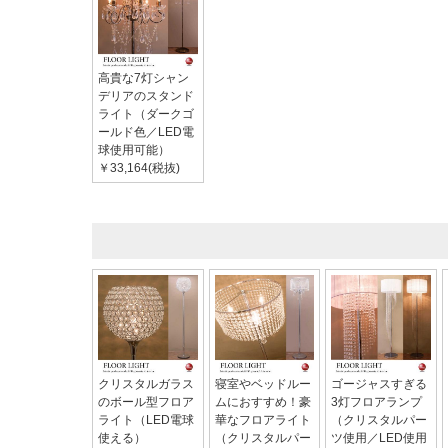
高貴な7灯シャン
デリアのスタンド
ライト（ダークゴ
ールド色／LED電
球使用可能）
￥33,164(税抜)
クリスタルガラス
寝室やベッドルー
ゴージャスすぎる
のボール型フロア
ムにおすすめ！豪
3灯フロアランプ
ライト（LED電球
華なフロアライト
（クリスタルパー
使える）
（クリスタルパー
ツ使用／LED使用