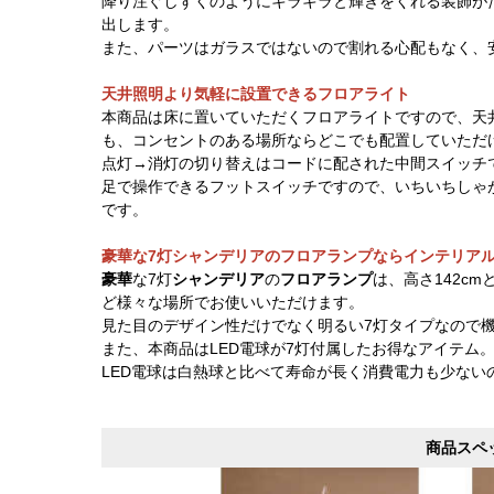
降り注ぐしずくのようにキラキラと輝きをくれる装飾が
出します。
また、パーツはガラスではないので割れる心配もなく、
天井照明より気軽に設置できるフロアライト
本商品は床に置いていただくフロアライトですので、天
も、コンセントのある場所ならどこでも配置していただ
点灯→消灯の切り替えはコードに配された中間スイッチ
足で操作できるフットスイッチですので、いちいちしゃ
です。
豪華な7灯シャンデリアのフロアランプならインテリア
豪華
な7灯
シャンデリア
の
フロアランプ
は、高さ142c
ど様々な場所でお使いいただけます。
見た目のデザイン性だけでなく明るい7灯タイプなので
また、本商品はLED電球が7灯付属したお得なアイテム
LED電球は白熱球と比べて寿命が長く消費電力も少ない
商品スペ