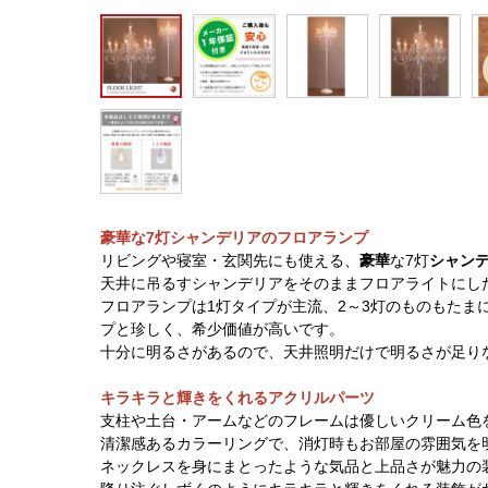
豪華な7灯シャンデリアのフロアランプ
リビングや寝室・玄関先にも使える、
豪華
な7灯
シャン
天井に吊るすシャンデリアをそのままフロアライトにし
フロアランプは1灯タイプが主流、2～3灯のものもたま
プと珍しく、希少価値が高いです。
十分に明るさがあるので、天井照明だけで明るさが足り
キラキラと輝きをくれるアクリルパーツ
支柱や土台・アームなどのフレームは優しいクリーム色
清潔感あるカラーリングで、消灯時もお部屋の雰囲気を
ネックレスを身にまとったような気品と上品さが魅力の