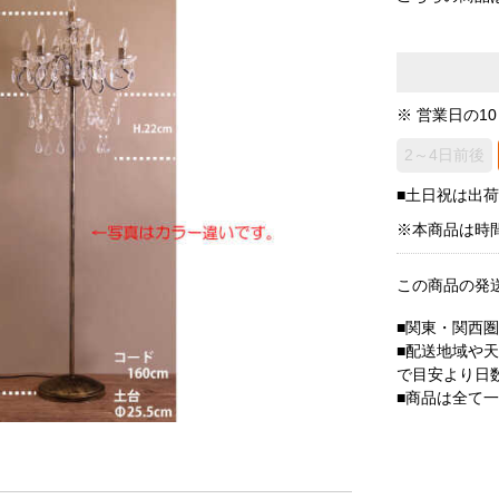
※ 営業日の1
2～4日前後
■土日祝は出
※本商品は時
この商品の発
■関東・関西
■配送地域や
で目安より日
■商品は全て