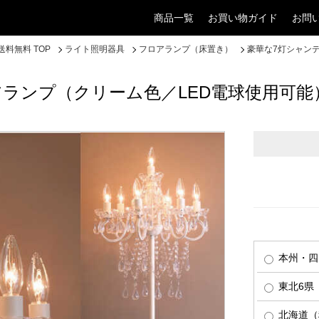
商品一覧
お買い物ガイド
お問
料無料 TOP
ライト照明器具
フロアランプ（床置き）
豪華な7灯シャン
ランプ（クリーム色／LED電球使用可能
本州・四
東北6県
北海道（税