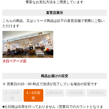
豊富なお支払方法をご用意しています
直営店展示
こちらの商品、又はシリーズ商品は以下の直営店舗で実際にご覧い
ただけます
大日ベアーズ店
商品お届けの目安
※ 営業日の10：00 時点で決済が完了している場合の目安です
2～4日前
4～6日前
1週間前後
10日前後
日時指定×
後
後
■土日祝は出荷を行っておりません（営業日でのカウントとなりま