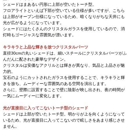
シェードはまあるい円形に上部が空いたトーチ型。
フロアライトといえば下部が空いている仕様が多いですが、こちら
は上部がオープン仕様になっているため、暗くなりがちな天井にも
光が広がるようになっています。
シェードにはたくさんのクリスタルガラスを使用しているので、消
灯時もゴージャスな雰囲気が漂います。
キラキラと上品な輝きを放つクリスタルパーツ
直径30cmの丸いシェードは、細いスチールにクリスタルパーツがふ
んだんに配された豪華なデザイン。
クリスタルは安価なアクリルとは輝きが異なり、気品と上品さが魅
力的。
宝石のようにカットされたガラスを使用することで、キラキラと輝
きを放ち、ムーディーな雰囲気のある空間を演出します。
さらに、壁際に設置することで壁に陰影が映し出され、夜の時間が
一気にムーディーに変化します。
光が直接目に入ってこないトーチ型のシェード
シェードは上部が空いたトーチ型。明かりが上を向くようになって
いるため、光が直接目に入ってこないので眩しさをあまり感じさせ
ません。