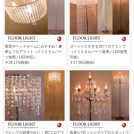
寝室やベッドルームにおすすめ！豪
ゴージャスすぎる3灯フロアランプ
華なフロアライト（クリスタルパー
（クリスタルパーツ使用／LED使用
ツ使用／LED対応）
可能）
￥26,173(税抜)
￥27,082(税抜)
リビングが超華やかに！3灯フロアラ
高貴な7灯シャンデリアのスタンドラ