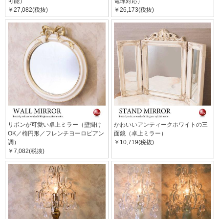
可能）
電球対応）
￥27,082(税抜)
￥26,173(税抜)
リボンが可愛い卓上ミラー（壁掛け
かわいいアンティークホワイトの三
OK／楕円形／フレンチヨーロピアン
面鏡（卓上ミラー）
調）
￥10,719(税抜)
￥7,082(税抜)