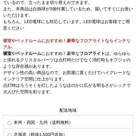
ているので、立ったまま切り替えができます。
また、本商品は白熱球が3個付属しているため、届いてすぐにお使い
いただけます。
もちろん、LED電球にも対応しています。LED電球はお客様でご用
意ください
寝室やベッドルームにおすすめ！豪華なフロアライトならインテリ
アル
寝室
や
ベッドルーム
におすすめ！豪華な
フロアライト
は、ゆらゆら
と揺れるクリスタルパーツは点灯時だけでなく消灯時もオブジェの
ような存在感があります。
デザイン性の高い商品なので、お部屋に置くだけでハイグレードな
インテリア空間に仕上がります。
点灯時はろうそくを灯したようなほのかに広がる明るさがシックで
大人びた空間を彩ります。
配送地域
本州・四国・九州（送料無料）
北海道（税抜1,500円追加）