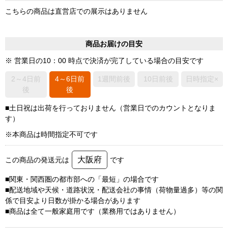
こちらの商品は直営店での展示はありません
商品お届けの目安
※ 営業日の10：00 時点で決済が完了している場合の目安です
2～4日前
4～6日前
1週間前後
10日前後
日時指定×
後
後
■土日祝は出荷を行っておりません（営業日でのカウントとなりま
す）
※本商品は時間指定不可です
大阪府
この商品の発送元は
です
■関東・関西圏の都市部への「最短」の場合です
■配送地域や天候・道路状況・配送会社の事情（荷物量過多）等の関
係で目安より日数が掛かる場合があります
■商品は全て一般家庭用です（業務用ではありません）