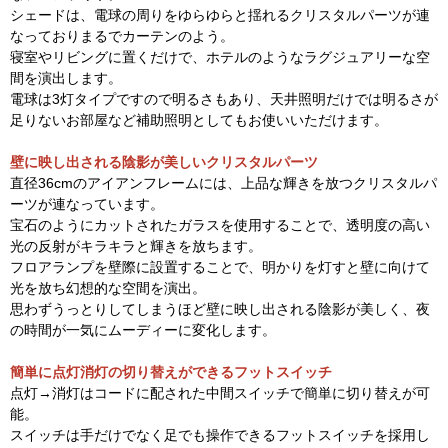
シェードは、電球の周りをゆらゆらと揺れるクリスタルパーツが連
なっておりまるでカーテンのよう。
寝室やリビングに置くだけで、ホテルのようなラグジュアリーな空
間を演出します。
電球は3灯タイプですので明るさもあり、天井照明だけでは明るさが
足りないお部屋など補助照明としてもお使いいただけます。
壁に映し出される陰影が美しいクリスタルパーツ
直径36cmのアイアンフレームには、上品な輝きを放つクリスタルパ
ーツが連なっています。
宝石のようにカットされたガラスを使用することで、透明度の高い
光の反射がキラキラと輝きを放ちます。
フロアランプを壁際に設置することで、明かりを灯すと壁に向けて
光を放ち幻想的な空間を演出。
思わずうっとりしてしまうほど壁に映し出される陰影が美しく、夜
の時間が一気にムーディーに変化します。
簡単に点灯消灯の切り替えができるフットスイッチ
点灯→消灯はコードに配された中間スイッチで簡単に切り替えが可
能。
スイッチは手だけでなく足でも操作できるフットスイッチを採用し