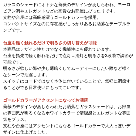
ガラスのシェードにオトナな薔薇のデザインがあしらわれ、ヨーロ
ピアン調やエレガントなどの高貴なお部屋にぴったりです。
支柱や台座には高級感漂うゴールドカラーを採用。
コンパクトサイズなのに存在感がしっかりあるお洒落なテーブルラ
ンプです。
台座を軽く触れるだけで明るさの切り替えが可能
本商品はデザイン性だけでなく機能性にも優れています。
台座を指先で軽く触れるだけで点灯→消灯と明るさを3段階で調節が
可能です。
明るさが欲しい際や少し薄暗くしてムーディーにしたい際など様々
なシーンで活躍します。
スイッチはコードではなく本体に付いていることで、気軽に調節す
ることができ日常使いにもってこいです。
ゴールドカラーがアクセントになってお洒落
薔薇のデザインがあしらわれたお洒落なガラスシェードは、お部屋
の雰囲気が明るくなるホワイトカラーで清潔感とエレガントな雰囲
気をプラス。
支柱や台座にはアクセントにもなるゴールドカラーで大人っぽいデ
ザインに仕上げました。