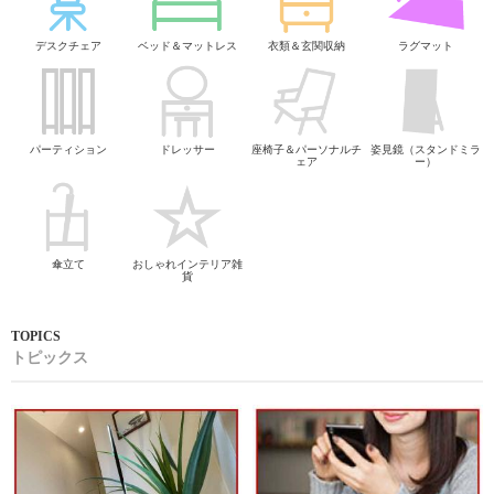
デスクチェア
ベッド＆マットレス
衣類＆玄関収納
ラグマット
パーティション
ドレッサー
座椅子＆パーソナルチ
姿見鏡（スタンドミラ
ェア
ー）
傘立て
おしゃれインテリア雑
貨
トピックス