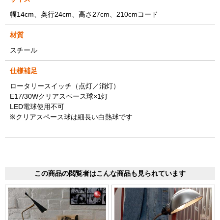
幅14cm、奥行24cm、高さ27cm、210cmコード
材質
スチール
仕様補足
ロータリースイッチ（点灯／消灯）
E17/30Wクリアスペース球×1灯
LED電球使用不可
※クリアスペース球は細長い白熱球です
この商品の閲覧者はこんな商品も見られています