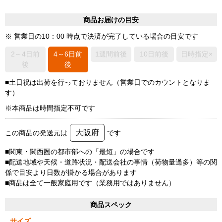
商品お届けの目安
※ 営業日の10：00 時点で決済が完了している場合の目安です
2～4日前
4～6日前
1週間前後
10日前後
日時指定×
後
後
■土日祝は出荷を行っておりません（営業日でのカウントとなりま
す）
※本商品は時間指定不可です
大阪府
この商品の発送元は
です
■関東・関西圏の都市部への「最短」の場合です
■配送地域や天候・道路状況・配送会社の事情（荷物量過多）等の関
係で目安より日数が掛かる場合があります
■商品は全て一般家庭用です（業務用ではありません）
商品スペック
サイズ