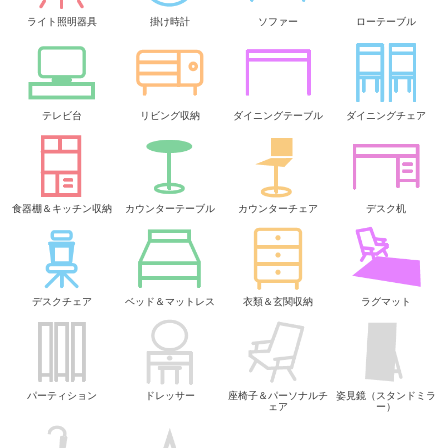
ライト照明器具
掛け時計
ソファー
ローテーブル
テレビ台
リビング収納
ダイニングテーブル
ダイニングチェア
食器棚＆キッチン収納
カウンターテーブル
カウンターチェア
デスク机
デスクチェア
ベッド＆マットレス
衣類＆玄関収納
ラグマット
パーティション
ドレッサー
座椅子＆パーソナルチ
姿見鏡（スタンドミラ
ェア
ー）