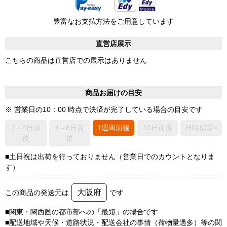
豊富なお支払方法をご用意しています
直営店展示
こちらの商品は直営店での展示はありません
商品お届けの目安
※ 営業日の10：00 時点で決済が完了している場合の目安です
2～4日前
4～6日前
1週間前後
10日前後
日時指定×
後
後
■土日祝は出荷を行っておりません（営業日でのカウントとなりま
す）
大阪府
この商品の発送元は
です
■関東・関西圏の都市部への「最短」の場合です
■配送地域や天候・道路状況・配送会社の事情（荷物量過多）等の関