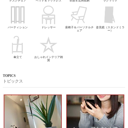
デスクチェア
ベッド＆マットレス
衣類＆玄関収納
ラグマット
パーティション
ドレッサー
座椅子＆パーソナルチ
姿見鏡（スタンドミラ
ェア
ー）
傘立て
おしゃれインテリア雑
貨
トピックス