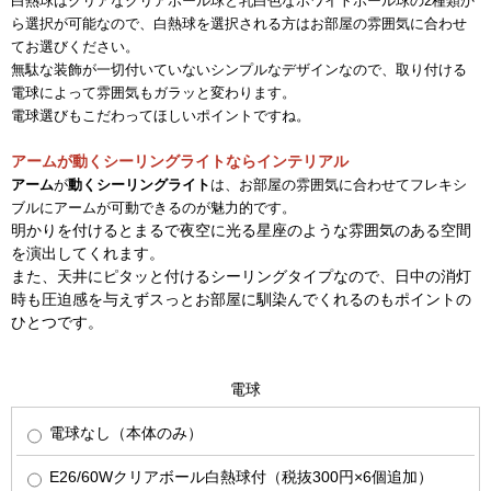
白熱球はクリアなクリアボール球と乳白色なホワイトボール球の2種類か
ら選択が可能なので、白熱球を選択される方はお部屋の雰囲気に合わせ
てお選びください。
無駄な装飾が一切付いていないシンプルなデザインなので、取り付ける
電球によって雰囲気もガラッと変わります。
電球選びもこだわってほしいポイントですね。
アームが動くシーリングライトならインテリアル
アーム
が
動くシーリングライト
は、お部屋の雰囲気に合わせてフレキシ
ブルにアームが可動できるのが魅力的です。
明かりを付けるとまるで夜空に光る星座のような雰囲気のある空間
を演出してくれます。
また、天井にピタッと付けるシーリングタイプなので、日中の消灯
時も圧迫感を与えずスっとお部屋に馴染んでくれるのもポイントの
ひとつです。
電球
電球なし（本体のみ）
E26/60Wクリアボール白熱球付（税抜300円×6個追加）