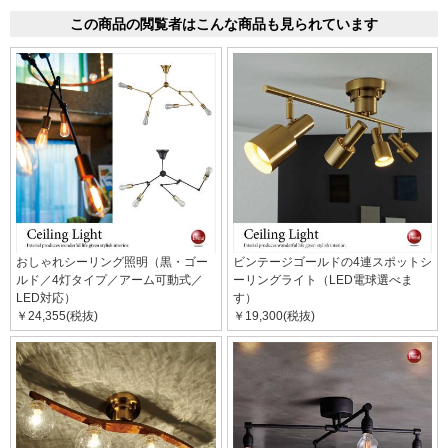
この商品の閲覧者はこんな商品も見られています
おしゃれシーリング照明（黒・ゴー
ビンテージゴールドの4連スポットシ
ルド／4灯タイプ／アーム可動式／
ーリングライト（LED電球選べま
LED対応）
す）
￥24,355(税抜)
￥19,300(税抜)