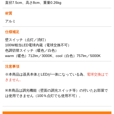
直径7.5cm、高さ8cm、重量0.26kg
材質
アルミ
仕様補足
壁スイッチ（点灯／消灯）
100W相当LED電球内蔵（電球交換不可）
色調切替スイッチ（暖色／白色）
warm（暖色）712lm／3000K、cool（白色）757lm／5000K
注意事項
※本商品は器具本体とLEDが一体になっている為、
電球交換はで
きません。
※
本商品は調光機能（壁面の調光スイッチ等）の付いたお部屋で
は使用できません（100％点灯でも使用不可）。