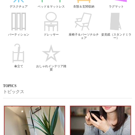
デスクチェア
ベッド＆マットレス
衣類＆玄関収納
ラグマット
パーティション
ドレッサー
座椅子＆パーソナルチ
姿見鏡（スタンドミラ
ェア
ー）
傘立て
おしゃれインテリア雑
貨
トピックス