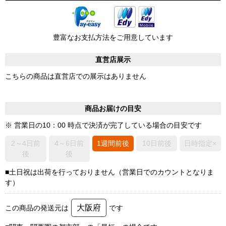
豊富なお支払方法をご用意しています
直営店展示
こちらの商品は直営店での展示はありません
商品お届けの目安
※ 営業日の10：00 時点で決済が完了している場合の目安です
2～4日前
4～6日前
1週間前後
10日前後
日時指定×
後
後
■土日祝は出荷を行っておりません（営業日でのカウントとなりま
す）
大阪府
この商品の発送元は
です