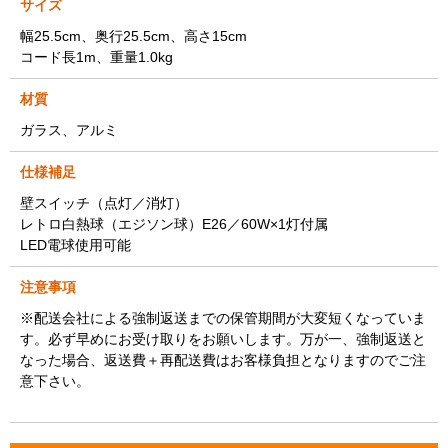
サイズ
幅25.5cm、奥行25.5cm、高さ15cm
コード長1m、重量1.0kg
材質
ガラス、アルミ
仕様補足
壁スイッチ（点灯／消灯）
レトロ白熱球（エジソン球）E26／60W×1灯付属
LED電球使用可能
注意事項
※配送会社による強制返送までの保管期間が大変短くなっていま
す。必ず早めにお受け取りをお願いします。万が一、強制返送と
なった場合、返送費＋再配送費はお客様負担となりますのでご注
意下さい。