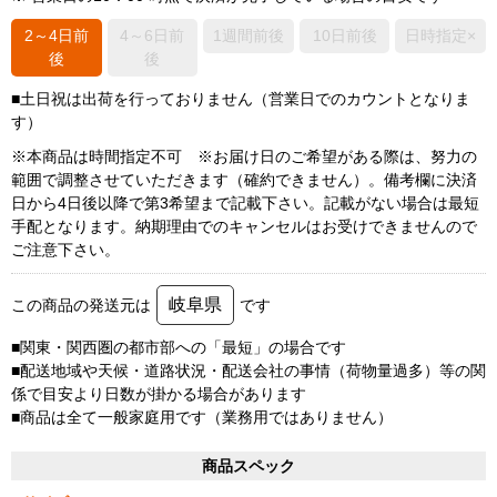
2～4日前
4～6日前
1週間前後
10日前後
日時指定×
後
後
■土日祝は出荷を行っておりません（営業日でのカウントとなりま
す）
※本商品は時間指定不可 ※お届け日のご希望がある際は、努力の
範囲で調整させていただきます（確約できません）。備考欄に決済
日から4日後以降で第3希望まで記載下さい。記載がない場合は最短
手配となります。納期理由でのキャンセルはお受けできませんので
ご注意下さい。
岐阜県
この商品の発送元は
です
■関東・関西圏の都市部への「最短」の場合です
■配送地域や天候・道路状況・配送会社の事情（荷物量過多）等の関
係で目安より日数が掛かる場合があります
■商品は全て一般家庭用です（業務用ではありません）
商品スペック