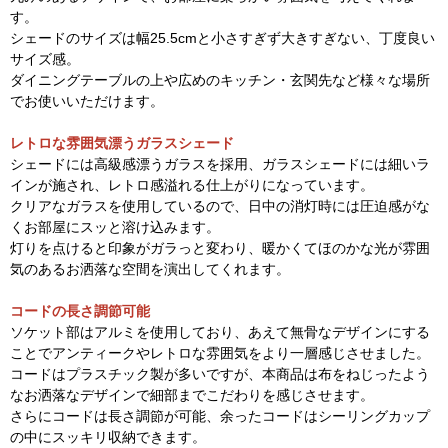
す。
シェードのサイズは幅25.5cmと小さすぎず大きすぎない、丁度良い
サイズ感。
ダイニングテーブルの上や広めのキッチン・玄関先など様々な場所
でお使いいただけます。
レトロな雰囲気漂うガラスシェード
シェードには高級感漂うガラスを採用、ガラスシェードには細いラ
インが施され、レトロ感溢れる仕上がりになっています。
クリアなガラスを使用しているので、日中の消灯時には圧迫感がな
くお部屋にスッと溶け込みます。
灯りを点けると印象がガラっと変わり、暖かくてほのかな光が雰囲
気のあるお洒落な空間を演出してくれます。
コードの長さ調節可能
ソケット部はアルミを使用しており、あえて無骨なデザインにする
ことでアンティークやレトロな雰囲気をより一層感じさせました。
コードはプラスチック製が多いですが、本商品は布をねじったよう
なお洒落なデザインで細部までこだわりを感じさせます。
さらにコードは長さ調節が可能、余ったコードはシーリングカップ
の中にスッキリ収納できます。