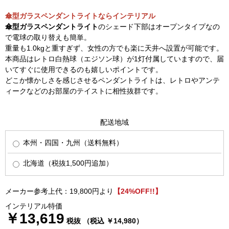
傘型ガラスペンダントライトならインテリアル
傘型ガラスペンダントライト
のシェード下部はオープンタイプなの
で電球の取り替えも簡単。
重量も1.0kgと重すぎず、女性の方でも楽に天井へ設置が可能です。
本商品はレトロ白熱球（エジソン球）が1灯付属していますので、届
いてすぐに使用できるのも嬉しいポイントです。
どこか懐かしさを感じさせるペンダントライトは、レトロやアンテ
ィークなどのお部屋のテイストに相性抜群です。
配送地域
本州・四国・九州（送料無料）
北海道（税抜1,500円追加）
メーカー参考上代：19,800円より
【24%OFF!!】
インテリアル特価
￥13,619
税抜 （税込 ￥14,980）