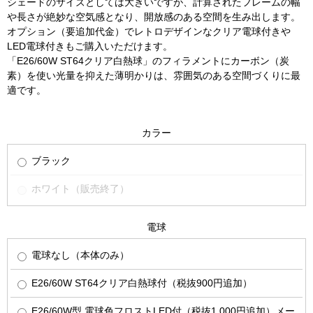
シェードのサイズとしては大きいですが、計算されたフレームの幅
や長さが絶妙な空気感となり、開放感のある空間を生み出します。
オプション（要追加代金）でレトロデザインなクリア電球付きや
LED電球付きもご購入いただけます。
「E26/60W ST64クリア白熱球」のフィラメントにカーボン（炭
素）を使い光量を抑えた薄明かりは、雰囲気のある空間づくりに最
適です。
カラー
ブラック
ホワイト（販売終了）
電球
電球なし（本体のみ）
E26/60W ST64クリア白熱球付（税抜900円追加）
E26/60W型 電球色フロストLED付（税抜1,000円追加）メー