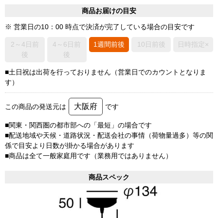
商品お届けの目安
※ 営業日の10：00 時点で決済が完了している場合の目安です
2～4日前
4～6日前
1週間前後
10日前後
日時指定×
後
後
■土日祝は出荷を行っておりません（営業日でのカウントとなりま
す）
大阪府
この商品の発送元は
です
■関東・関西圏の都市部への「最短」の場合です
■配送地域や天候・道路状況・配送会社の事情（荷物量過多）等の関
係で目安より日数が掛かる場合があります
■商品は全て一般家庭用です（業務用ではありません）
商品スペック