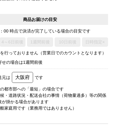
商品お届けの目安
0：00 時点で決済が完了している場合の目安です
4～6日前後
1週間前後
10日前後
日時指定×
荷を行っておりません（営業日でのカウントとなります）
寄せの場合は1週間前後
大阪府
送元は
です
圏の都市部への「最短」の場合です
天候・道路状況・配送会社の事情（荷物量過多）等の関係
数が掛かる場合があります
一般家庭用です（業務用ではありません）