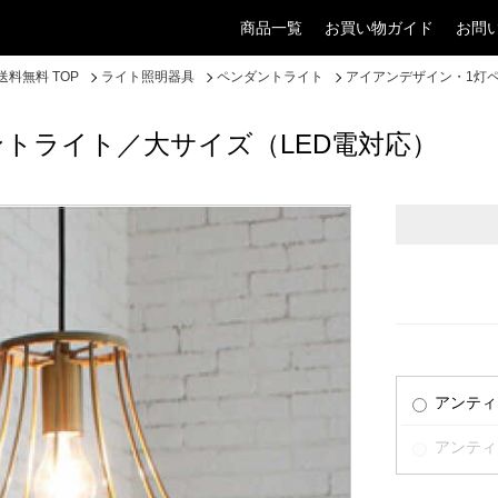
商品一覧
お買い物ガイド
お問
料無料 TOP
ライト照明器具
ペンダントライト
アイアンデザイン・1灯
トライト／大サイズ（LED電対応）
アンティ
アンティ