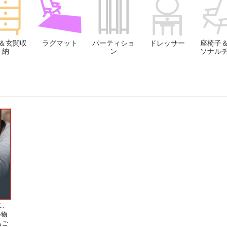
＆玄関収
ラグマット
パーティショ
ドレッサー
座椅子
納
ン
ソナル
に、
い物
もご