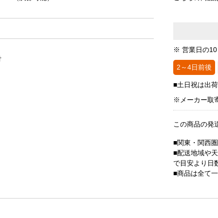
※ 営業日の1
付
2～4日前後
■土日祝は出
※メーカー取
この商品の発
■関東・関西
■配送地域や
で目安より日
■商品は全て