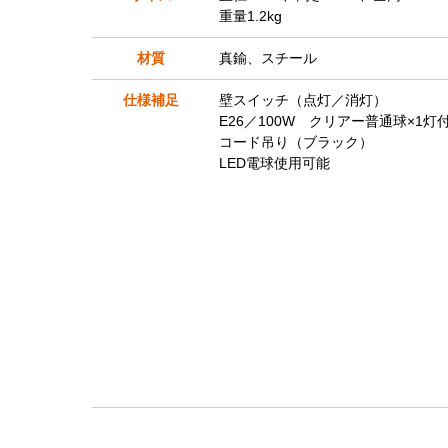
重量1.2kg
材質
真鍮、スチール
仕様補足
壁スイッチ（点灯／消灯）
E26／100W クリアー普通球×1灯
コード吊り（ブラック）
LED電球使用可能