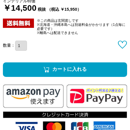
インテリアル特価
￥14,500
税抜 （税込 ￥15,950）
※この商品は玄関渡しです
※北海道・沖縄本島へは別途料金がかかります（1点毎に
必要です）
※離島へは配送できません
数量：
カートに入れる