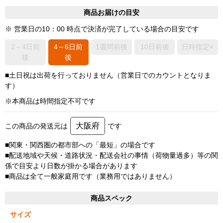
商品お届けの目安
※ 営業日の10：00 時点で決済が完了している場合の目安です
2～4日前
4～6日前
1週間前後
10日前後
日時指定×
後
後
■土日祝は出荷を行っておりません（営業日でのカウントとなりま
す）
※本商品は時間指定不可です
大阪府
この商品の発送元は
です
■関東・関西圏の都市部への「最短」の場合です
■配送地域や天候・道路状況・配送会社の事情（荷物量過多）等の関
係で目安より日数が掛かる場合があります
■商品は全て一般家庭用です（業務用ではありません）
商品スペック
サイズ