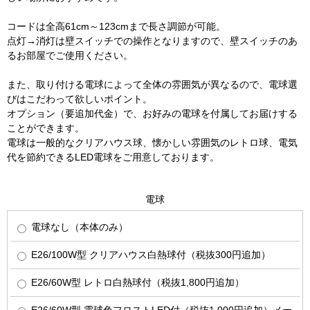
コードは全高61cm～123cmまで長さ調節が可能。
点灯→消灯は壁スイッチでの操作となりますので、壁スイッチのあ
るお部屋でご使用ください。
また、取り付ける電球によって全体の雰囲気が異なるので、電球選
びはこだわって欲しいポイント。
オプション（要追加代金）で、お好みの電球を付属してお届けする
ことができます。
電球は一般的なクリアハウス球、懐かしい雰囲気のレトロ球、電気
代を節約できるLED電球をご用意しております。
電球
電球なし（本体のみ）
E26/100W型 クリアハウス白熱球付（税抜300円追加）
E26/60W型 レトロ白熱球付（税抜1,800円追加）
E26/60W型 電球色フロストLED付（税抜1,000円追加）メー