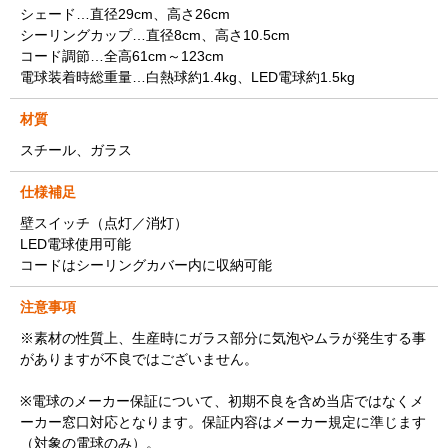
シェード…直径29cm、高さ26cm
シーリングカップ…直径8cm、高さ10.5cm
コード調節…全高61cm～123cm
電球装着時総重量…白熱球約1.4kg、LED電球約1.5kg
材質
スチール、ガラス
仕様補足
壁スイッチ（点灯／消灯）
LED電球使用可能
コードはシーリングカバー内に収納可能
注意事項
※素材の性質上、生産時にガラス部分に気泡やムラが発生する事
がありますが不良ではございません。
※電球のメーカー保証について、初期不良を含め当店ではなくメ
ーカー窓口対応となります。保証内容はメーカー規定に準じます
（対象の電球のみ）。