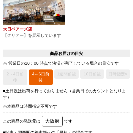
大日ベアーズ店
【クリアー】を展示しています
商品お届けの目安
※ 営業日の10：00 時点で決済が完了している場合の目安です
2～4日前
4～6日前
1週間前後
10日前後
日時指定×
後
後
■土日祝は出荷を行っておりません（営業日でのカウントとなりま
す）
※本商品は時間指定不可です
大阪府
この商品の発送元は
です
■関東・関西圏の都市部への「最短」の場合です