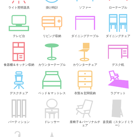
ライト照明器具
掛け時計
ソファー
ローテーブル
テレビ台
リビング収納
ダイニングテーブル
ダイニングチェア
食器棚＆キッチン収納
カウンターテーブル
カウンターチェア
デスク机
デスクチェア
ベッド＆マットレス
衣類＆玄関収納
ラグマット
パーティション
ドレッサー
座椅子＆パーソナルチ
姿見鏡（スタンドミラ
ェア
ー）