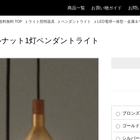
商品一覧
お買い物ガイド
お問
料無料 TOP
ライト照明器具
ペンダントライト
LED電球一体型・金属＆
ルナット1灯ペンダントライト
ブロンズ
ゴールド
シルバー