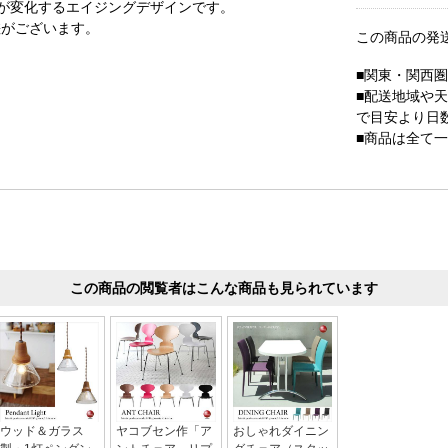
が変化するエイジングデザインです。
差がございます。
この商品の発
■関東・関西
■配送地域や
で目安より日
■商品は全て
この商品の閲覧者はこんな商品も見られています
ウッド＆ガラス
ヤコブセン作「ア
おしゃれダイニン