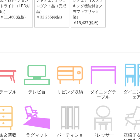
製・1灯ペンダン
ントチェア」リプ
グチェア（スタッ
トライト（LED対
ロダクト品（完成
キング機能付き／
応）
品）
布ファブリック
￥11,460(税抜)
￥32,255(税抜)
製）
￥15,437(税抜)
テーブル
テレビ台
リビング収納
ダイニングテ
ダイニ
ーブル
ェ
＆玄関収
ラグマット
パーティショ
ドレッサー
座椅子