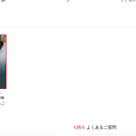
納
ン
ソナル
に、
い物
もご
よくあるご質問