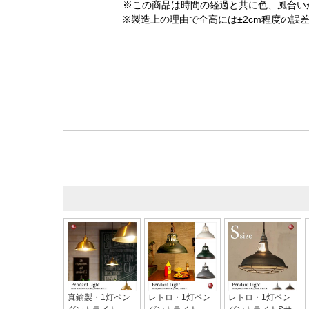
※この商品は時間の経過と共に色、風合い
※製造上の理由で全高には±2cm程度の誤
真鍮製・1灯ペン
レトロ・1灯ペン
レトロ・1灯ペン