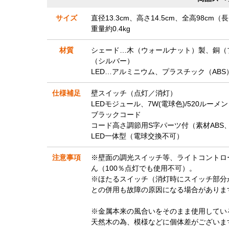
サイズ
直径13.3cm、高さ14.5cm、全高98cm
重量約0.4kg
材質
シェード…木（ウォールナット）製、銅（
（シルバー）
LED…アルミニウム、プラスチック（ABS
仕様補足
壁スイッチ（点灯／消灯）
LEDモジュール、7W(電球色)/520ルーメン
ブラックコード
コード高さ調節用S字パーツ付（素材ABS
LED一体型（電球交換不可）
注意事項
※壁面の調光スイッチ等、ライトコントロ
ん（100％点灯でも使用不可）。
※ほたるスイッチ（消灯時にスイッチ部分
との併用も故障の原因になる場合がありま
※金属本来の風合いをそのまま使用してい
天然木の為、模様などに個体差がございま