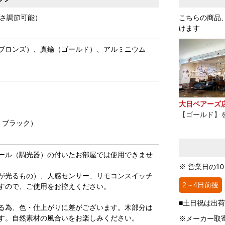
（長さ調節可能）
こちらの商品
けます
ブロンズ）、真鍮（ゴールド）、アルミニウム
）
大日ベアーズ
【ゴールド】
、ブラック）
ール（調光器）の付いたお部屋では使用できませ
※ 営業日の1
が光るもの）、人感センサー、リモコンスイッチ
2～4日前後
すので、ご使用をお控えください。
■土日祝は出
る為、色・仕上がりに差がございます。木部分は
す。自然素材の風合いをお楽しみください。
※メーカー取