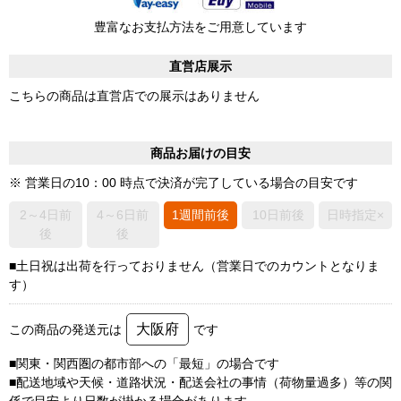
豊富なお支払方法をご用意しています
直営店展示
こちらの商品は直営店での展示はありません
商品お届けの目安
※ 営業日の10：00 時点で決済が完了している場合の目安です
2～4日前
4～6日前
1週間前後
10日前後
日時指定×
後
後
■土日祝は出荷を行っておりません（営業日でのカウントとなりま
す）
大阪府
この商品の発送元は
です
■関東・関西圏の都市部への「最短」の場合です
■配送地域や天候・道路状況・配送会社の事情（荷物量過多）等の関
係で目安より日数が掛かる場合があります