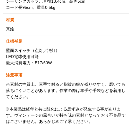
シーリングカップ…直径13.4cm、高さ5cm
コード長95cm、重量0.5kg
材質
真鍮
仕様補足
壁面スイッチ（点灯／消灯）
LED電球使用可能
最大消費電力：E17/60W
注意事項
※素材の性質上、素手で触ると指紋の痕が残りやすく、磨いても
落ちにくいことがあります。作業の際は軍手や手袋などを着用し
てください。
※本製品は経年と共に酸化による黒ずみが発生する事がありま
す。ヴィンテージの風合いが持ち味の素材となっており不良品で
はございません。あらかじめご了承ください。