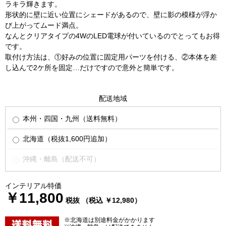
ラキラ輝きます。
形状的に壁に近い位置にシェードがあるので、壁に影の模様が浮か
び上がってムード満点。
なんとクリアタイプの4WのLED電球が付いているのでとってもお得
です。
取付け方法は、①好みの位置に固定用パーツを付ける、②本体を差
し込んで2ケ所を固定…だけですので意外と簡単です。
配送地域
本州・四国・九州（送料無料）
北海道（税抜1,600円追加）
沖縄・離島（配送不可）
インテリアル特価
￥11,800
税抜 （税込 ￥12,980）
※北海道は別途料金がかかります