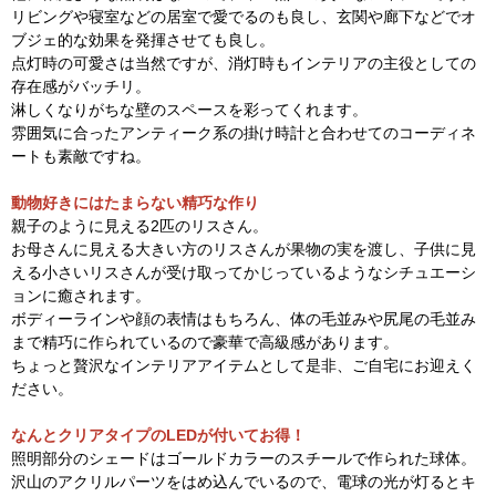
リビングや寝室などの居室で愛でるのも良し、玄関や廊下などでオ
ブジェ的な効果を発揮させても良し。
点灯時の可愛さは当然ですが、消灯時もインテリアの主役としての
存在感がバッチリ。
淋しくなりがちな壁のスペースを彩ってくれます。
雰囲気に合ったアンティーク系の掛け時計と合わせてのコーディネ
ートも素敵ですね。
動物好きにはたまらない精巧な作り
親子のように見える2匹のリスさん。
お母さんに見える大きい方のリスさんが果物の実を渡し、子供に見
える小さいリスさんが受け取ってかじっているようなシチュエーシ
ョンに癒されます。
ボディーラインや顔の表情はもちろん、体の毛並みや尻尾の毛並み
まで精巧に作られているので豪華で高級感があります。
ちょっと贅沢なインテリアアイテムとして是非、ご自宅にお迎えく
ださい。
なんとクリアタイプのLEDが付いてお得！
照明部分のシェードはゴールドカラーのスチールで作られた球体。
沢山のアクリルパーツをはめ込んでいるので、電球の光が灯るとキ