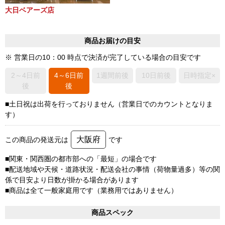
大日ベアーズ店
商品お届けの目安
※ 営業日の10：00 時点で決済が完了している場合の目安です
2～4日前
4～6日前
1週間前後
10日前後
日時指定×
後
後
■土日祝は出荷を行っておりません（営業日でのカウントとなりま
す）
大阪府
この商品の発送元は
です
■関東・関西圏の都市部への「最短」の場合です
■配送地域や天候・道路状況・配送会社の事情（荷物量過多）等の関
係で目安より日数が掛かる場合があります
■商品は全て一般家庭用です（業務用ではありません）
商品スペック