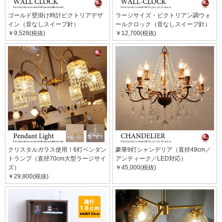
ゴールド壁掛け時計ビクトリアデザ
ラージサイズ・ビクトリアン調ウォ
イン（音なしスイープ針）
ールクロック（音なしスイープ針）
￥9,528(税抜)
￥12,700(税抜)
クリスタルガラス使用！6灯ペンダン
豪華9灯シャンデリア（直径49cm／
トランプ（直径70cm大型ラージサイ
アンティーク／LED対応）
ズ）
￥45,000(税抜)
￥29,800(税抜)