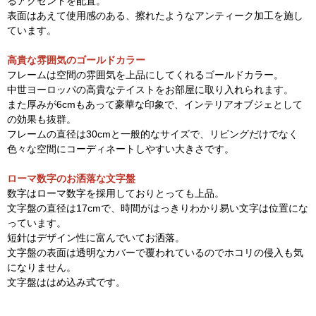
るアクセントを配置。
表面はあえて使用感のある、擦れたようなアンティーク加工を施し
ています。
高貴な雰囲気のゴールドカラー
フレームは空間の雰囲気を上品にしてくれるゴールドカラー。
中世ヨーロッパの高貴なテイストをお部屋に取り入れられます。
また厚みが6cmもあって豪華な印象で、インテリアオブジェとして
の効果も抜群。
フレームの直径は30cmと一般的なサイズで、リビングだけでなく
色々な空間にコーディネートしやすい大きさです。
ローマ数字のお洒落な文字盤
数字はローマ数字を採用しておりとっても上品。
文字盤の直径は17cmで、時間がはっきりわかり易い文字は位置にな
っています。
短針はデザイン性に富んでいてお洒落。
文字盤の表面は透明なカバーで覆われているのでホコリの侵入も気
になりません。
文字盤ははめ込み式です。