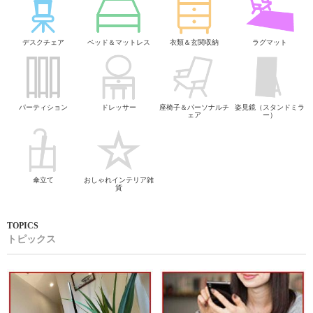
デスクチェア
ベッド＆マットレス
衣類＆玄関収納
ラグマット
パーティション
ドレッサー
座椅子＆パーソナルチ
姿見鏡（スタンドミラ
ェア
ー）
傘立て
おしゃれインテリア雑
貨
トピックス