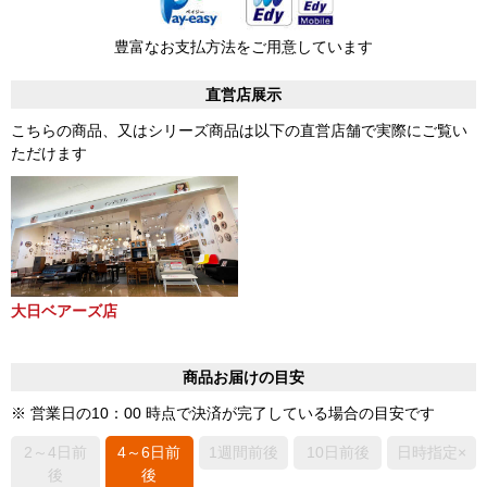
豊富なお支払方法をご用意しています
直営店展示
こちらの商品、又はシリーズ商品は以下の直営店舗で実際にご覧い
ただけます
大日ベアーズ店
商品お届けの目安
※ 営業日の10：00 時点で決済が完了している場合の目安です
2～4日前
4～6日前
1週間前後
10日前後
日時指定×
後
後