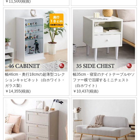
￥11,500(税抜)
幅46cm・奥行18cmの超薄型コレク
幅35cm・寝室のナイトテーブルやソ
ションキャビネット（白ホワイト・
ファー横で活躍するミニチェスト
ガラス製）
（白ホワイト）
￥14,355(税抜)
￥10,437(税抜)