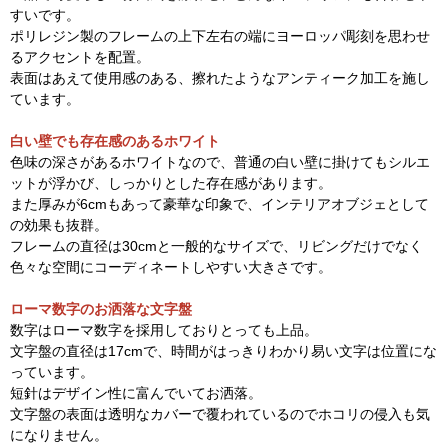
すいです。
ポリレジン製のフレームの上下左右の端にヨーロッパ彫刻を思わせ
るアクセントを配置。
表面はあえて使用感のある、擦れたようなアンティーク加工を施し
ています。
白い壁でも存在感のあるホワイト
色味の深さがあるホワイトなので、普通の白い壁に掛けてもシルエ
ットが浮かび、しっかりとした存在感があります。
また厚みが6cmもあって豪華な印象で、インテリアオブジェとして
の効果も抜群。
フレームの直径は30cmと一般的なサイズで、リビングだけでなく
色々な空間にコーディネートしやすい大きさです。
ローマ数字のお洒落な文字盤
数字はローマ数字を採用しておりとっても上品。
文字盤の直径は17cmで、時間がはっきりわかり易い文字は位置にな
っています。
短針はデザイン性に富んでいてお洒落。
文字盤の表面は透明なカバーで覆われているのでホコリの侵入も気
になりません。