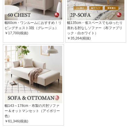
幅60cm・ワンルームにおすすめ！リ
幅135cm・省スペースでもゆったり
ビングチェスト3段（グレージュ）
座れる肘なしソファー（布ファブリ
￥17,700(税抜)
ック・白ホワイト）
￥35,264(税抜)
幅143～178cm・布製の片肘ソファ
ー＆オットマンセット（アイボリー
色）
￥61,346(税抜)