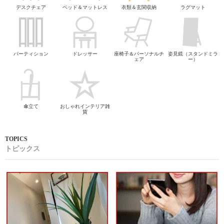
デスクチェア
ベッド＆マットレス
衣類＆玄関収納
ラグマット
パーティション
ドレッサー
座椅子＆パーソナルチ
姿見鏡（スタンドミラ
ェア
ー）
傘立て
おしゃれインテリア雑
貨
トピックス