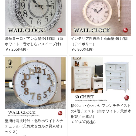
豪華ヨーロピアンな壁掛け時計（白
インテリア性抜群！両面壁掛け時計
ホワイト・音がしないスイープ針）
（アイボリー）
￥7,255(税抜)
￥6,800(税抜)
幅60cm・かわいいフレンチテイスト
の4段チェスト（白ホワイト／天然木
桐製／完成品）
壁掛け電波時計・北欧ホワイト＆ナ
￥20,437(税抜)
チュラル（天然木＆コルク異素材ミ
ックス）