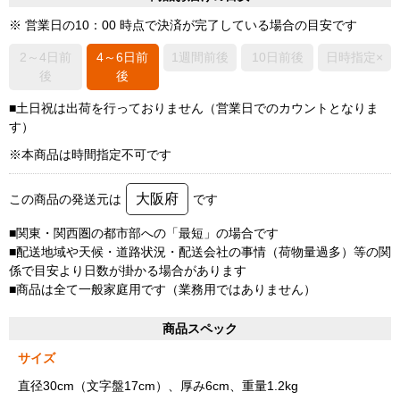
※ 営業日の10：00 時点で決済が完了している場合の目安です
2～4日前
4～6日前
1週間前後
10日前後
日時指定×
後
後
■土日祝は出荷を行っておりません（営業日でのカウントとなりま
す）
※本商品は時間指定不可です
大阪府
この商品の発送元は
です
■関東・関西圏の都市部への「最短」の場合です
■配送地域や天候・道路状況・配送会社の事情（荷物量過多）等の関
係で目安より日数が掛かる場合があります
■商品は全て一般家庭用です（業務用ではありません）
商品スペック
サイズ
直径30cm（文字盤17cm）、厚み6cm、重量1.2kg