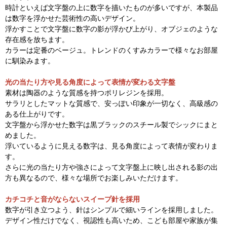
時計といえば文字盤の上に数字を描いたものが多いですが、本製品
は数字を浮かせた芸術性の高いデザイン。
浮かすことで文字盤に数字の影が浮かび上がり、オブジェのような
存在感を放ちます。
カラーは定番のベージュ。トレンドのくすみカラーで様々なお部屋
に馴染みます。
光の当たり方や見る角度によって表情が変わる文字盤
素材は陶器のような質感を持つポリレジンを採用。
サラリとしたマットな質感で、安っぽい印象が一切なく、高級感の
ある仕上がりです。
文字盤から浮かせた数字は黒ブラックのスチール製でシックにまと
めました。
浮いているように見える数字は、見る角度によって表情が変わりま
す。
さらに光の当たり方や強さによって文字盤上に映し出される影の出
方も異なるので、様々な場所でお楽しみいただけます。
カチコチと音がならないスイープ針を採用
数字が引き立つよう、針はシンプルで細いラインを採用しました。
デザイン性だけでなく、視認性も高いため、こども部屋や家族が集