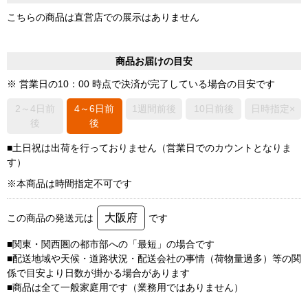
こちらの商品は直営店での展示はありません
商品お届けの目安
※ 営業日の10：00 時点で決済が完了している場合の目安です
2～4日前
4～6日前
1週間前後
10日前後
日時指定×
後
後
■土日祝は出荷を行っておりません（営業日でのカウントとなりま
す）
※本商品は時間指定不可です
大阪府
この商品の発送元は
です
■関東・関西圏の都市部への「最短」の場合です
■配送地域や天候・道路状況・配送会社の事情（荷物量過多）等の関
係で目安より日数が掛かる場合があります
■商品は全て一般家庭用です（業務用ではありません）